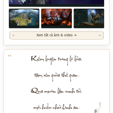
Xem tất cả ảnh & video →
Kiếm luyện trong lò lửa,
tâm rèn giữa thế gian.
Qua muôn lần sinh tử,
mới hiểu chữ bình an.