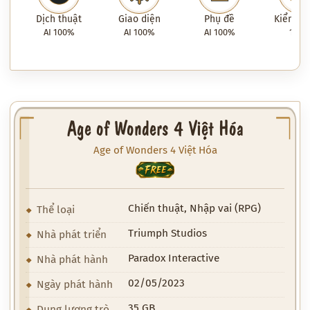
Dịch thuật
Giao diện
Phụ đề
Kiểm tra
AI 100%
AI 100%
AI 100%
100
Age of Wonders 4 Việt Hóa
Age of Wonders 4 Việt Hóa
FREE
Chiến thuật, Nhập vai (RPG)
Thể loại
Triumph Studios
Nhà phát triển
Paradox Interactive
Nhà phát hành
02/05/2023
Ngày phát hành
35 GB
Dung lượng trò