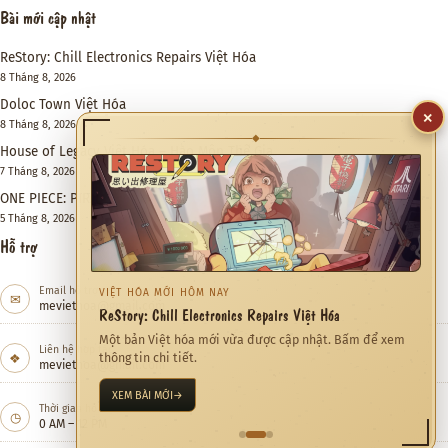
Bài mới cập nhật
ReStory: Chill Electronics Repairs Việt Hóa
8 Tháng 8, 2026
Doloc Town Việt Hóa
8 Tháng 8, 2026
×
House of Legacy Việt Hóa – Hào Môn Thế Gia
◆
7 Tháng 8, 2026
ONE PIECE: PIRATE WARRIORS 4 Việt Hóa
5 Tháng 8, 2026
Hỗ trợ
Email hỗ trợ
✉
meviethoa@gmail.com
CỘNG ĐỒNG ĐANG QUAN TÂM
Quỷ Cốc Bát Hoang Việt Hóa
Liên hệ hợp tác
❖
Việt hóa Game đang được xem nhiều trong tháng này.
meviethoa@gmail.com
KHÁM PHÁ NGAY
→
Thời gian hỗ trợ
◷
0 AM – 12 PM