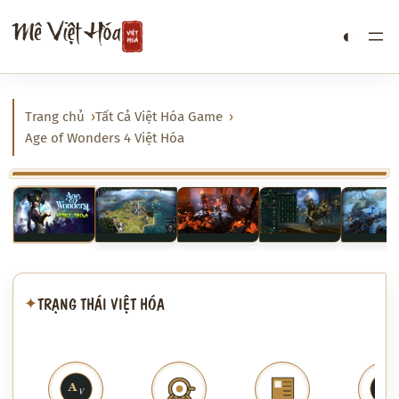
Chuyển
Mê Việt Hóa
◐
đến
phần
nội
dung
Trang chủ
Tất Cả Việt Hóa Game
Age of Wonders 4 Việt Hóa
‹
›
TRẠNG THÁI VIỆT HÓA
✦