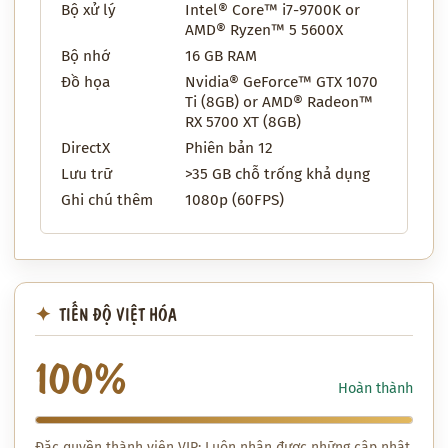
Bộ xử lý
Intel® Core™ i7-9700K or
AMD® Ryzen™ 5 5600X
Bộ nhớ
16 GB RAM
Đồ họa
Nvidia® GeForce™ GTX 1070
Ti (8GB) or AMD® Radeon™
RX 5700 XT (8GB)
DirectX
Phiên bản 12
Lưu trữ
>35 GB chỗ trống khả dụng
Ghi chú thêm
1080p (60FPS)
TIẾN ĐỘ VIỆT HÓA
100%
Hoàn thành
Đặc quyền thành viên VIP: Luôn nhận được những cập nhật