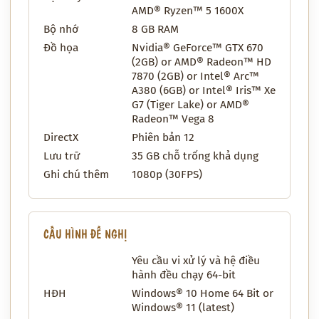
AMD® Ryzen™ 5 1600X
Bộ nhớ
8 GB RAM
Đồ họa
Nvidia® GeForce™ GTX 670
(2GB) or AMD® Radeon™ HD
7870 (2GB) or Intel® Arc™
A380 (6GB) or Intel® Iris™ Xe
G7 (Tiger Lake) or AMD®
Radeon™ Vega 8
DirectX
Phiên bản 12
Lưu trữ
35 GB chỗ trống khả dụng
Ghi chú thêm
1080p (30FPS)
CẤU HÌNH ĐỀ NGHỊ
Yêu cầu vi xử lý và hệ điều
hành đều chạy 64-bit
HĐH
Windows® 10 Home 64 Bit or
Windows® 11 (latest)