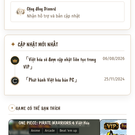
Cộng đồng Discord
Nhận hỗ trợ và bản cập nhật
CẬP NHẬT MỚI NHẤT
「Việt hóa sẽ được cập nhật liên tục trong
06/08/2026
VIP」
「Phát hành Việt hóa bản PC」
25/11/2024
✦
GAME CÓ THỂ BẠN THÍCH
✦
ONE PIECE: PIRATE WARRIORS 4 Việt Hóa
VIP
FULL VIỆT HÓA
VIP
FULL VI
Anime
Arcade
Beat 'em up