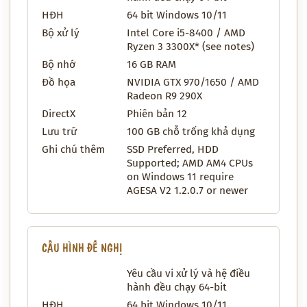
HĐH
64 bit Windows 10/11
Bộ xử lý
Intel Core i5-8400 / AMD
Ryzen 3 3300X* (see notes)
Bộ nhớ
16 GB RAM
Đồ họa
NVIDIA GTX 970/1650 / AMD
Radeon R9 290X
DirectX
Phiên bản 12
Lưu trữ
100 GB chỗ trống khả dụng
Ghi chú thêm
SSD Preferred, HDD
Supported; AMD AM4 CPUs
on Windows 11 require
AGESA V2 1.2.0.7 or newer
CẤU HÌNH ĐỀ NGHỊ
Yêu cầu vi xử lý và hệ điều
hành đều chạy 64-bit
HĐH
64 bit Windows 10/11