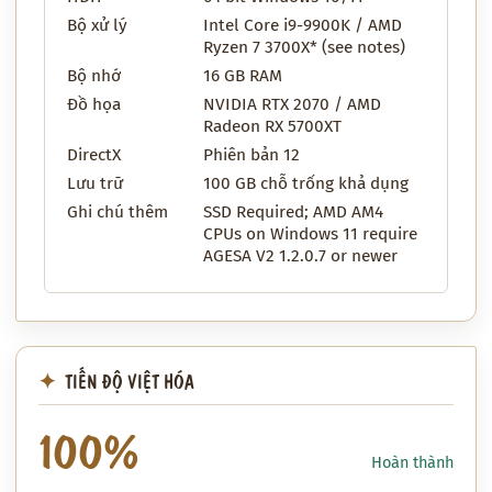
Bộ xử lý
Intel Core i9-9900K / AMD
Ryzen 7 3700X* (see notes)
Bộ nhớ
16 GB RAM
Đồ họa
NVIDIA RTX 2070 / AMD
Radeon RX 5700XT
DirectX
Phiên bản 12
Lưu trữ
100 GB chỗ trống khả dụng
Ghi chú thêm
SSD Required; AMD AM4
CPUs on Windows 11 require
AGESA V2 1.2.0.7 or newer
TIẾN ĐỘ VIỆT HÓA
100%
Hoàn thành