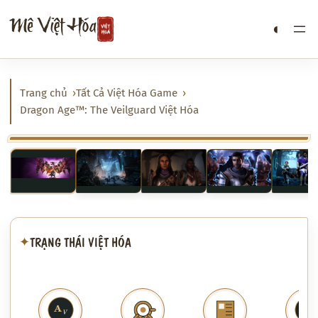
Chuyển
Mê Việt Hóa
◐
đến
phần
nội
dung
Trang chủ
Tất Cả Việt Hóa Game
Dragon Age™: The Veilguard Việt Hóa
‹
›
TRẠNG THÁI VIỆT HÓA
✦