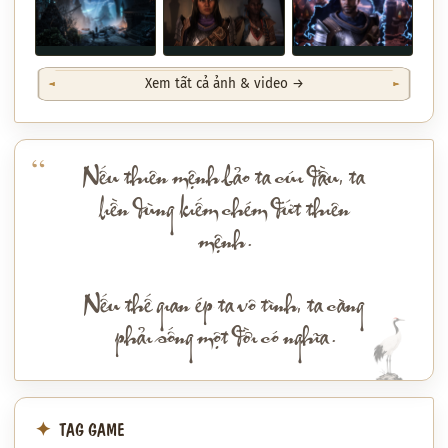
Xem tất cả ảnh & video →
Nếu thiên mệnh bảo ta cúi đầu, ta
liền dùng kiếm chém đứt thiên
mệnh.
Nếu thế gian ép ta vô tình, ta càng
phải sống một đời có nghĩa.
TAG GAME