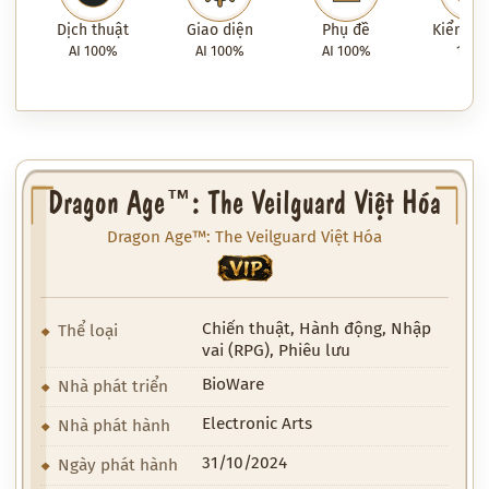
Dịch thuật
Giao diện
Phụ đề
Kiểm tra
AI 100%
AI 100%
AI 100%
100
Dragon Age™: The Veilguard Việt Hóa
Dragon Age™: The Veilguard Việt Hóa
VIP
Chiến thuật, Hành động, Nhập
Thể loại
vai (RPG), Phiêu lưu
BioWare
Nhà phát triển
Electronic Arts
Nhà phát hành
31/10/2024
Ngày phát hành