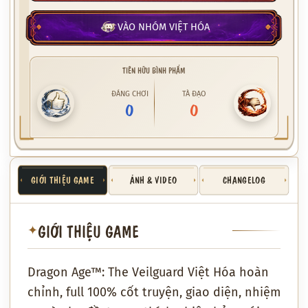
VÀO NHÓM VIỆT HÓA
TIÊN HỮU BÌNH PHẨM
ĐÁNG CHƠI
TÀ ĐẠO
0
0
GIỚI THIỆU GAME
ẢNH & VIDEO
CHANGELOG
GIỚI THIỆU GAME
✦
Dragon Age™: The Veilguard Việt Hóa hoàn
chỉnh, full 100% cốt truyện, giao diện, nhiệm