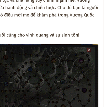
iên tục và khả năng tùy chỉnh mạnh mẽ, Vương
ữa hành động và chiến lược. Cho dù bạn là người
 có điều mới mẻ để khám phá trong Vương Quốc
ối cùng cho vinh quang và sự sinh tồn!