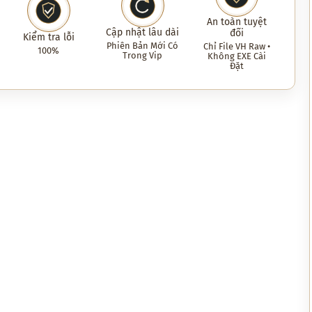
An toàn tuyệt
Cập nhật lâu dài
đối
Kiểm tra lỗi
Phiên Bản Mới Có
Chỉ File VH Raw •
100%
Trong Vip
Không EXE Cài
Đặt