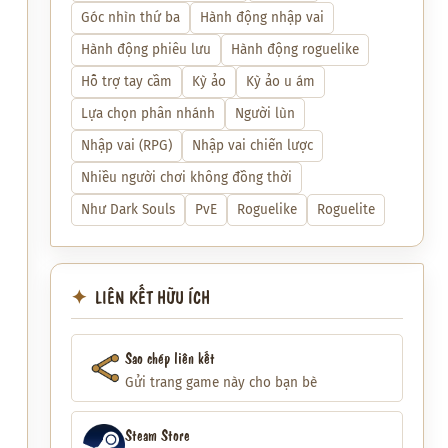
Góc nhìn thứ ba
Hành động nhập vai
Hành động phiêu lưu
Hành động roguelike
Hỗ trợ tay cầm
Kỳ ảo
Kỳ ảo u ám
Lựa chọn phân nhánh
Người lùn
Nhập vai (RPG)
Nhập vai chiến lược
Nhiều người chơi không đồng thời
Như Dark Souls
PvE
Roguelike
Roguelite
LIÊN KẾT HỮU ÍCH
Sao chép liên kết
Gửi trang game này cho bạn bè
Steam Store