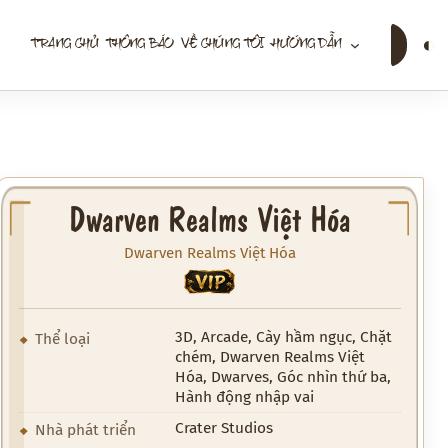
Tìm
◐
TRANG CHỦ
THÔNG BÁO
VỀ CHÚNG TÔI
HƯỚNG DẪN
kiếm
Dwarven Realms Việt Hóa
Dwarven Realms Việt Hóa
VIP
3D, Arcade, Cày hầm ngục, Chặt
Thể loại
chém, Dwarven Realms Việt
Hóa, Dwarves, Góc nhìn thứ ba,
Hành động nhập vai
Crater Studios
Nhà phát triển