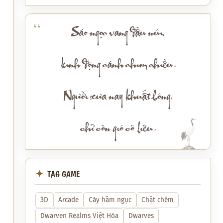
Sáo ngọc vang đầu núi,
kinh động cánh chim chiều.
Người xưa nay khuất bóng,
chỉ còn gió cô liêu.
TAG GAME
3D
Arcade
Cày hầm ngục
Chặt chém
Dwarven Realms Việt Hóa
Dwarves