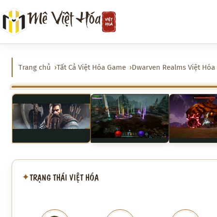
Chuyển
Mê Việt Hóa
đến
phần
nội
dung
Trang chủ
Tất Cả Việt Hóa Game
Dwarven Realms Việt Hóa
‹
TRẠNG THÁI VIỆT HÓA
✦