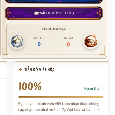
VÀO NHÓM VIỆT HÓA
TIÊN HỮU BÌNH PHẨM
ĐÁNG CHƠI
TÀ ĐẠO
0
0
TIẾN ĐỘ VIỆT HÓA
100%
Hoàn thành
Đặc quyền thành viên VIP: Luôn nhận được những
cập nhật mới nhất về tiến độ Việt hóa và bản dịch