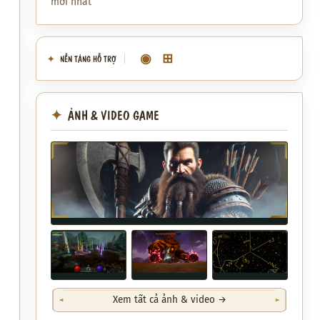
mới nhất
◉
⊞
NỀN TẢNG HỖ TRỢ
ẢNH & VIDEO GAME
Xem tất cả ảnh & video →