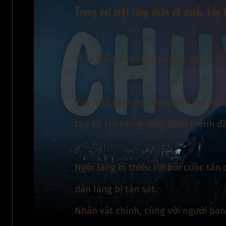
CHU
Trong vai một lãng nhân vô danh, hãy 
Thời điểm là cuối thời Mạc phủ――Ph
Vào một đêm nọ, khi phiên âm mưu 
tạo vũ khí trong làng, định mệnh đã
Ngôi làng bị thiêu rụi bởi cuộc tấ
dân làng bị tàn sát.
Nhân vật chính, cùng với người bạ