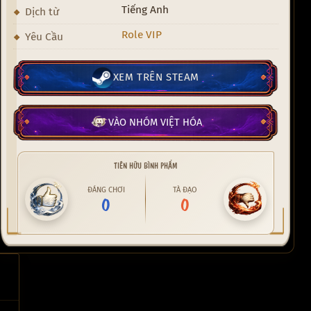
Tiếng Anh
Dịch từ
Role VIP
Yêu Cầu
XEM TRÊN STEAM
VÀO NHÓM VIỆT HÓA
TIÊN HỮU BÌNH PHẨM
ĐÁNG CHƠI
TÀ ĐẠO
0
0