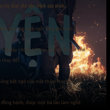
YỆN
tự tay khai phá vận mệnh của mình.
iên Kurosu, một ngôi làng giữa núi.
nổi dậy chống lại Mạc phủ và bí mật chế
 thay đổi.
n công bất ngờ của mật thám Mạc phủ, và
n đồng hành, được một bà lão làm nghề