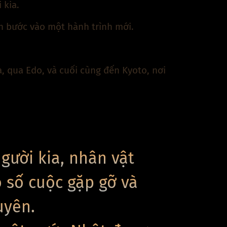
 kia.
nh bước vào một hành trình mới.
, qua Edo, và cuối cùng đến Kyoto, nơi
gười kia, nhân vật
ô số cuộc gặp gỡ và
uyên.