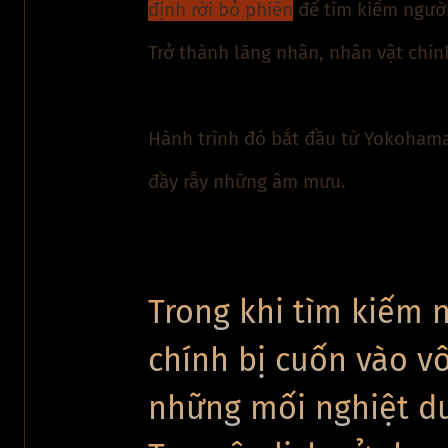
định rời bỏ phiên
để tìm kiếm người
Trở thành lãng nhân, nhân vật chí
Hành trình đó bắt đầu từ Yokohama
đầy rẫy những âm mưu.
Trong khi tìm kiếm n
chính bị cuốn vào v
những mối nghiệt d