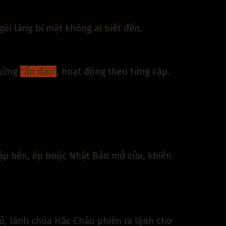
ôi làng bí mật không ai biết đến.
những
“ẩn đao”
, hoạt động theo từng cặp.
ập bến, ép buộc Nhật Bản mở cửa, khiến
ủ, lãnh chúa Hắc Châu phiên ra lệnh cho