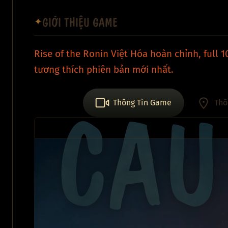
GIỚI THIỆU GAME
✦
Rise of the Ronin Việt Hóa hoàn chỉnh, full 
tương thích phiên bản mới nhất.
CÂU
Thông Tin Game
Thô