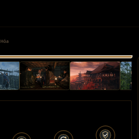
t Hóa
›