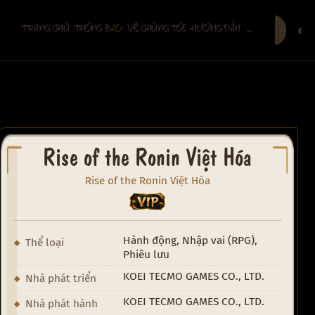
Tìm
◐
TRANG CHỦ
THÔNG BÁO
VỀ CHÚNG TÔI
HƯỚNG DẪN
kiếm
Rise of the Ronin Việt Hóa
Rise of the Ronin Việt Hóa
VIP
Hành động, Nhập vai (RPG),
Thể loại
Phiêu lưu
KOEI TECMO GAMES CO., LTD.
Nhà phát triển
KOEI TECMO GAMES CO., LTD.
Nhà phát hành