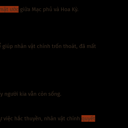
mật ước
giữa Mạc phủ và Hoa Kỳ.
ể giúp nhân vật chính trốn thoát, đã mất
ấy người kia vẫn còn sống.
ự việc hắc thuyền, nhân vật chính
quyết