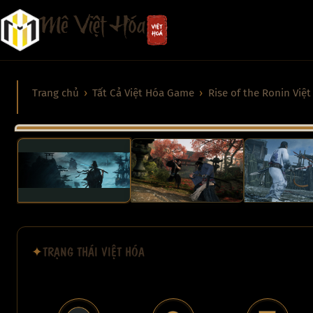
Chuyển
Mê Việt Hóa
đến
phần
nội
dung
Trang chủ
Tất Cả Việt Hóa Game
Rise of the Ronin Việ
‹
TRẠNG THÁI VIỆT HÓA
✦