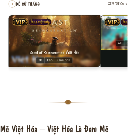
ĐỀ CỬ THÁNG
✦
XEM TẤT CẢ
→
VIP
FULL VIỆT HÓA
VIP
FULL VI
Cors
4X
Chiến 
Beast of Reincarnation Việt Hóa
3D
Chó
Chơi đơn
Mê Việt Hóa – Việt Hóa Là Đam Mê