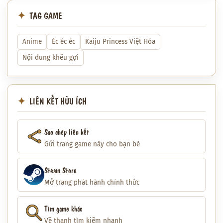
TAG GAME
Anime
Éc éc éc
Kaiju Princess Việt Hóa
Nội dung khêu gợi
LIÊN KẾT HỮU ÍCH
Sao chép liên kết
Gửi trang game này cho bạn bè
Steam Store
Mở trang phát hành chính thức
Tìm game khác
Về thanh tìm kiếm nhanh