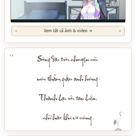
Xem tất cả ảnh & video →
Sông dài trôi chuyện cũ,
núi thẳm giấu anh hùng.
Thành bại rồi tan biến,
chỉ hào khí vô cùng.