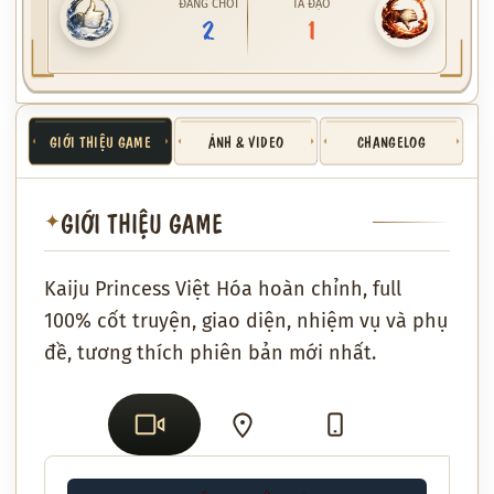
ĐÁNG CHƠI
TÀ ĐẠO
2
1
GIỚI THIỆU GAME
ẢNH & VIDEO
CHANGELOG
GIỚI THIỆU GAME
✦
Kaiju Princess Việt Hóa hoàn chỉnh, full
100% cốt truyện, giao diện, nhiệm vụ và phụ
đề, tương thích phiên bản mới nhất.