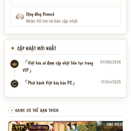
Cộng đồng Discord
Nhận hỗ trợ và bản cập nhật
CẬP NHẬT MỚI NHẤT
「Việt hóa sẽ được cập nhật liên tục trong
07/08/2026
VIP」
「Phát hành Việt hóa bản PC」
17/04/2025
✦
GAME CÓ THỂ BẠN THÍCH
✦
ONE PIECE: PI
VIP
FULL VIỆT HÓA
VIP
FULL VI