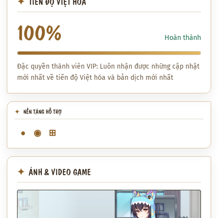
TIẾN ĐỘ VIỆT HÓA
100%
Hoàn thành
Đặc quyền thành viên VIP: Luôn nhận được những cập nhật
mới nhất về tiến độ Việt hóa và bản dịch mới nhất
NỀN TẢNG HỖ TRỢ
●
◉
⊞
ẢNH & VIDEO GAME