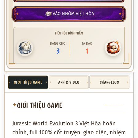
VÀO NHÓM VIỆT HÓA
TIÊN HỮU BÌNH PHẨM
ĐÁNG CHƠI
TÀ ĐẠO
3
1
GIỚI THIỆU GAME
ẢNH & VIDEO
CHANGELOG
GIỚI THIỆU GAME
✦
Jurassic World Evolution 3 Việt Hóa hoàn
chỉnh, full 100% cốt truyện, giao diện, nhiệm