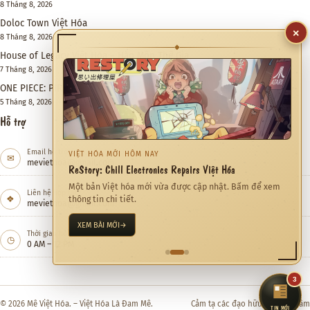
8 Tháng 8, 2026
Doloc Town Việt Hóa
8 Tháng 8, 2026
×
House of Legacy Việt Hóa – Hào Môn Thế Gia
◆
7 Tháng 8, 2026
ONE PIECE: PIRATE WARRIORS 4 Việt Hóa
5 Tháng 8, 2026
Hỗ trợ
Email hỗ trợ
✉
meviethoa@gmail.com
CỘNG ĐỒNG ĐANG QUAN TÂM
Quỷ Cốc Bát Hoang Việt Hóa
Liên hệ hợp tác
❖
Việt hóa Game đang được xem nhiều trong tháng này.
meviethoa@gmail.com
KHÁM PHÁ NGAY
→
Thời gian hỗ trợ
◷
0 AM – 12 PM
3
© 2026 Mê Việt Hóa. – Việt Hóa Là Đam Mê.
Cảm tạ các đạo hữu đã quan tâm
TIN MỚI