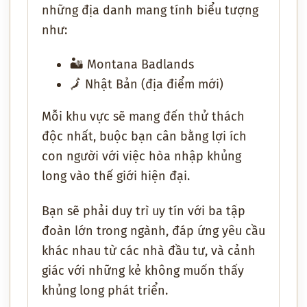
những địa danh mang tính biểu tượng
như:
🏜️
Montana Badlands
🗾
Nhật Bản
(địa điểm mới)
Mỗi khu vực sẽ mang đến
thử thách
độc nhất
, buộc bạn
cân bằng lợi ích
con người
với
việc hòa nhập khủng
long vào thế giới hiện đại
.
Bạn sẽ phải
duy trì uy tín
với
ba tập
đoàn lớn
trong ngành, đáp ứng
yêu cầu
khác nhau từ các nhà đầu tư
, và cảnh
giác với
những kẻ không muốn thấy
khủng long phát triển
.