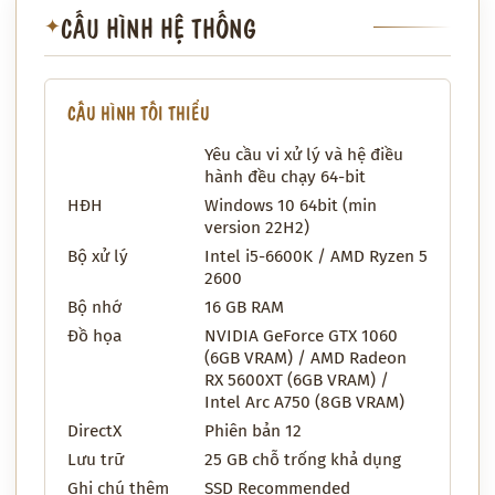
CẤU HÌNH HỆ THỐNG
✦
CẤU HÌNH TỐI THIỂU
Yêu cầu vi xử lý và hệ điều
hành đều chạy 64-bit
HĐH
Windows 10 64bit (min
version 22H2)
Bộ xử lý
Intel i5-6600K / AMD Ryzen 5
2600
Bộ nhớ
16 GB RAM
Đồ họa
NVIDIA GeForce GTX 1060
(6GB VRAM) / AMD Radeon
RX 5600XT (6GB VRAM) /
Intel Arc A750 (8GB VRAM)
DirectX
Phiên bản 12
Lưu trữ
25 GB chỗ trống khả dụng
Ghi chú thêm
SSD Recommended