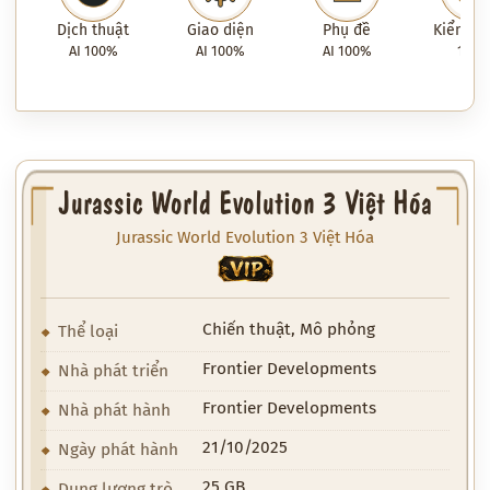
Dịch thuật
Giao diện
Phụ đề
Kiểm tra
AI 100%
AI 100%
AI 100%
100
Jurassic World Evolution 3 Việt Hóa
Jurassic World Evolution 3 Việt Hóa
VIP
Chiến thuật, Mô phỏng
Thể loại
Frontier Developments
Nhà phát triển
Frontier Developments
Nhà phát hành
21/10/2025
Ngày phát hành
25 GB
Dung lượng trò