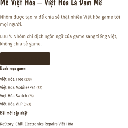
Mê Việt Hóa – Việt Hóa Là Đam Mê
Nhóm được tạo ra để chia sẻ thật nhiều Việt hóa game tới
mọi người.
Lưu Ý: Nhóm chỉ dịch ngôn ngữ của game sang tiếng Việt,
không chia sẻ game.
THAM GIA DISCORD
Danh mục game
Việt Hóa Free
(238)
Việt Hóa Mobile/Ps4
(32)
Việt Hóa Switch
(76)
Việt Hóa V.I.P
(593)
Bài mới cập nhật
ReStory: Chill Electronics Repairs Việt Hóa