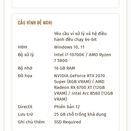
CẤU HÌNH ĐỀ NGHỊ
Yêu cầu vi xử lý và hệ điều
hành đều chạy 64-bit
HĐH
Windows 10, 11
Bộ xử lý
Intel i7-10700K / AMD Ryzen
7 5800
Bộ nhớ
16 GB RAM
Đồ họa
NVIDIA GeForce RTX 2070
Super (8GB VRAM) / AMD
Radeon RX 6700 XT (12GB
VRAM) / Intel Arc B580 (12GB
VRAM)
DirectX
Phiên bản 12
Lưu trữ
25 GB chỗ trống khả dụng
Ghi chú thêm
SSD Required