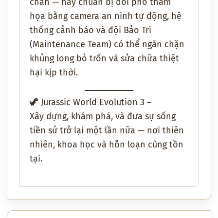
chắn
— hãy
chuẩn bị đối phó thảm
họa
bằng
camera an ninh tự động
, hệ
thống cảnh báo và đội
Bảo Trì
(Maintenance Team)
có thể
ngăn chặn
khủng long bỏ trốn
và
sửa chữa thiệt
hại kịp thời
.
🦖
Jurassic World Evolution 3
–
Xây dựng, khám phá, và
đưa sự sống
tiền sử trở lại một lần nữa
— nơi
thiên
nhiên, khoa học và hỗn loạn
cùng tồn
tại.