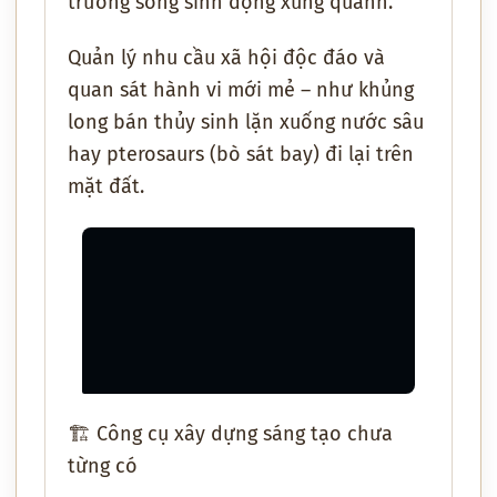
trường sống sinh động xung quanh
.
Quản lý
nhu cầu xã hội độc đáo
và
quan sát
hành vi mới mẻ
– như
khủng
long bán thủy sinh lặn xuống nước sâu
hay
pterosaurs (bò sát bay) đi lại trên
mặt đất
.
🏗️
Công cụ xây dựng sáng tạo chưa
từng có