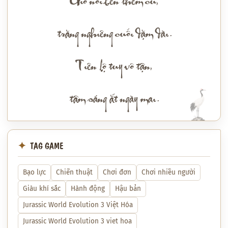
Gió nổi bên thềm cũ,
trăng nghiêng cuối dặm dài.
Tiên lộ tuy vô tận,
tâm sáng ắt ngày mai.
TAG GAME
Bạo lực
Chiến thuật
Chơi đơn
Chơi nhiều người
Giàu khí sắc
Hành động
Hậu bản
Jurassic World Evolution 3 Việt Hóa
Jurassic World Evolution 3 viet hoa