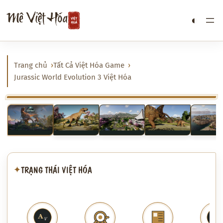
Chuyển
Mê Việt Hóa
◐
đến
phần
nội
dung
Trang chủ
Tất Cả Việt Hóa Game
Jurassic World Evolution 3 Việt Hóa
‹
›
TRẠNG THÁI VIỆT HÓA
✦