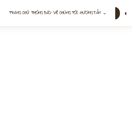
Tìm
◐
TRANG CHỦ
THÔNG BÁO
VỀ CHÚNG TÔI
HƯỚNG DẪN
kiếm