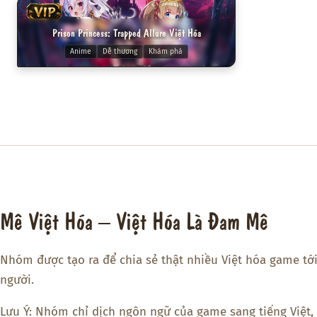
VIP
Prison Princess: Trapped Allure Việt Hóa
Anime
Dễ thương
Khám phá
Mê Việt Hóa – Việt Hóa Là Đam Mê
Nhóm được tạo ra để chia sẻ thật nhiều Việt hóa game tớ
người.
Lưu Ý: Nhóm chỉ dịch ngôn ngữ của game sang tiếng Việt,