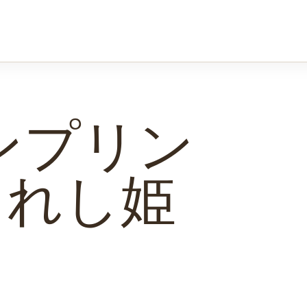
ズンプリン
られし姫