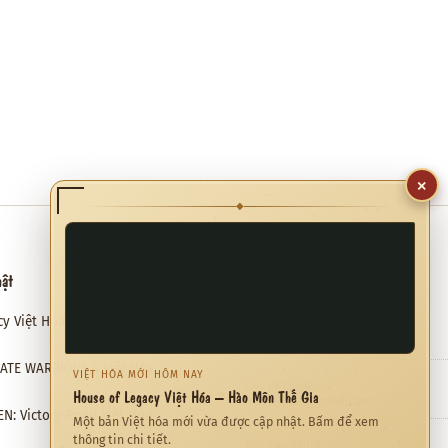
×
◆
hật
Hỗ trợ
cy Việt Hóa – Hào Môn Thế Gia
Email hỗ trợ
✉
meviethoa@gmail.com
RATE WARRIORS 4 Việt Hóa
VIỆT HÓA MỚI HÔM NAY
Liên hệ hợp tác
❖
House of Legacy Việt Hóa – Hào Môn Thế Gia
meviethoa@gmail.com
N: Victory Road Việt Hóa
Một bản Việt hóa mới vừa được cập nhật. Bấm để xem
thông tin chi tiết.
Thời gian hỗ trợ