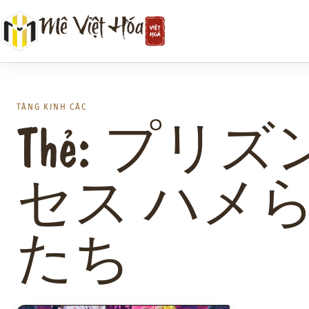
Chuyển
Mê Việt Hóa
đến
phần
nội
dung
TÀNG KINH CÁC
Thẻ: プリ
セス ハメ
たち