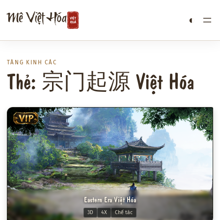
Chuyển
Mê Việt Hóa
◐
đến
phần
nội
dung
TÀNG KINH CÁC
Thẻ: 宗门起源 Việt Hóa
VIP
Eastern Era Việt Hóa
3D
4X
Chế tác