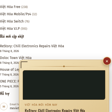
Việt Hóa Free
(238)
Việt Hóa Mobile/Ps4
(32)
Việt Hóa Switch
(76)
Việt Hóa V.I.P
(593)
Bài mới cập nhật
ReStory: Chill Electronics Repairs Việt Hóa
8 Tháng 8, 2026
Doloc Town Việt Hóa
×
8 Tháng 8, 2026
◆
House of Legacy Việt Hóa – Hào Môn Thế Gia
7 Tháng 8, 2026
ONE PIECE: PIRATE WARRIORS 4 Việt Hóa
5 Tháng 8, 2026
Hỗ trợ
Email hỗ trợ
VIỆT HÓA MỚI HÔM NAY
✉
meviethoa@gmail.com
ReStory: Chill Electronics Repairs Việt Hóa