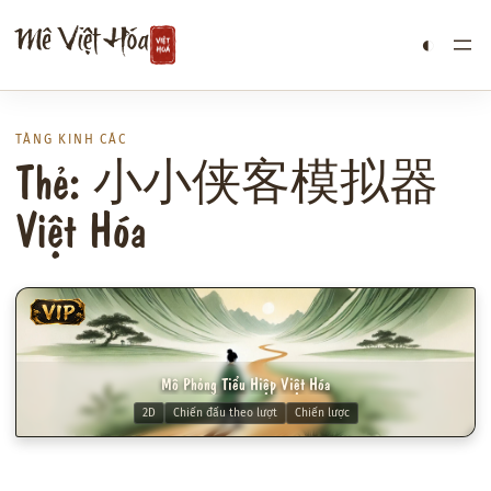
Chuyển
Mê Việt Hóa
◐
đến
phần
nội
dung
TÀNG KINH CÁC
Thẻ: 小小侠客模拟器
Việt Hóa
VIP
Mô Phỏng Tiểu Hiệp Việt Hóa
2D
Chiến đấu theo lượt
Chiến lược