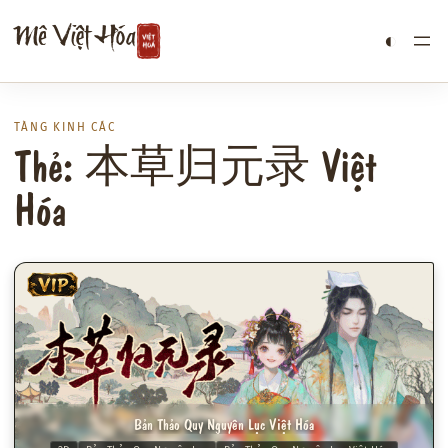
Chuyển
Mê Việt Hóa
◐
đến
phần
nội
dung
TÀNG KINH CÁC
Thẻ: 本草归元录 Việt
Hóa
VIP
Bản Thảo Quy Nguyên Lục Việt Hóa