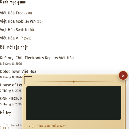
Danh mục game
Việt Hóa Free
(238)
Việt Hóa Mobile/Ps4
(32)
Việt Hóa Switch
(76)
Việt Hóa V.I.P
(593)
Bài mới cập nhật
ReStory: Chill Electronics Repairs Việt Hóa
8 Tháng 8, 2026
Doloc Town Việt Hóa
×
8 Tháng 8, 2026
◆
House of Legacy Việt Hóa – Hào Môn Thế Gia
7 Tháng 8, 2026
ONE PIECE: PIRATE WARRIORS 4 Việt Hóa
5 Tháng 8, 2026
Hỗ trợ
Email hỗ trợ
VIỆT HÓA MỚI HÔM NAY
✉