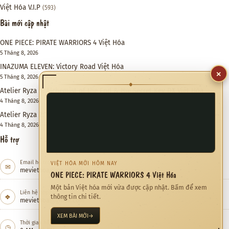
Việt Hóa V.I.P
(593)
Bài mới cập nhật
ONE PIECE: PIRATE WARRIORS 4 Việt Hóa
5 Tháng 8, 2026
INAZUMA ELEVEN: Victory Road Việt Hóa
×
5 Tháng 8, 2026
◆
Atelier Ryza 3: Alchemist of the End & the Secret Key DX Việt Hóa
4 Tháng 8, 2026
Atelier Ryza 2: Lost Legends & the Secret Fairy DX Việt Hóa
4 Tháng 8, 2026
Hỗ trợ
Email hỗ trợ
VIỆT HÓA MỚI HÔM NAY
✉
meviethoa@gmail.com
ONE PIECE: PIRATE WARRIORS 4 Việt Hóa
Một bản Việt hóa mới vừa được cập nhật. Bấm để xem
Liên hệ hợp tác
❖
thông tin chi tiết.
meviethoa@gmail.com
XEM BÀI MỚI
→
Thời gian hỗ trợ
◷