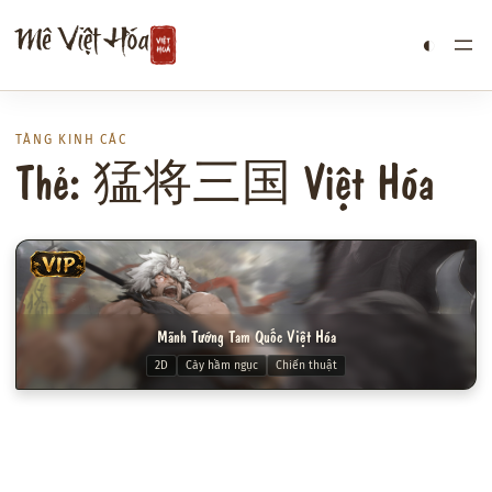
Chuyển
Mê Việt Hóa
◐
đến
phần
nội
dung
TÀNG KINH CÁC
Thẻ: 猛将三国 Việt Hóa
VIP
Mãnh Tướng Tam Quốc Việt Hóa
2D
Cày hầm ngục
Chiến thuật