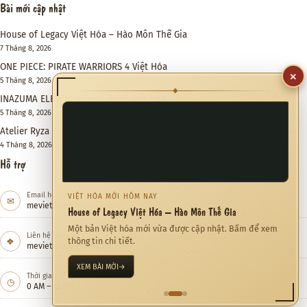
Bài mới cập nhật
House of Legacy Việt Hóa – Hào Môn Thế Gia
7 Tháng 8, 2026
ONE PIECE: PIRATE WARRIORS 4 Việt Hóa
×
5 Tháng 8, 2026
◆
INAZUMA ELEVEN: Victory Road Việt Hóa
5 Tháng 8, 2026
Atelier Ryza 3: Alchemist of the End & the Secret Key DX Việt Hóa
4 Tháng 8, 2026
Hỗ trợ
Email hỗ trợ
VIỆT HÓA MỚI HÔM NAY
✉
meviethoa@gmail.com
House of Legacy Việt Hóa – Hào Môn Thế Gia
Một bản Việt hóa mới vừa được cập nhật. Bấm để xem
Liên hệ hợp tác
❖
thông tin chi tiết.
meviethoa@gmail.com
XEM BÀI MỚI
→
Thời gian hỗ trợ
◷
0 AM – 12 PM