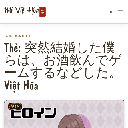
Chuyển
Mê Việt Hóa
◐
đến
phần
nội
dung
TÀNG KINH CÁC
Thẻ: 突然結婚した僕
らは、お酒飲んでゲ
ームするなどした。
Việt Hóa
VIP