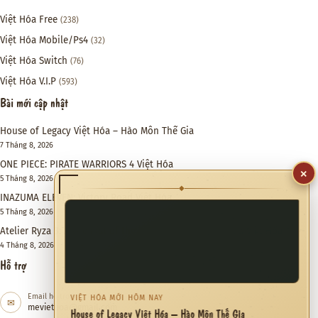
Việt Hóa Free
(238)
Việt Hóa Mobile/Ps4
(32)
Việt Hóa Switch
(76)
Việt Hóa V.I.P
(593)
Bài mới cập nhật
House of Legacy Việt Hóa – Hào Môn Thế Gia
7 Tháng 8, 2026
ONE PIECE: PIRATE WARRIORS 4 Việt Hóa
×
5 Tháng 8, 2026
◆
INAZUMA ELEVEN: Victory Road Việt Hóa
5 Tháng 8, 2026
Atelier Ryza 3: Alchemist of the End & the Secret Key DX Việt Hóa
4 Tháng 8, 2026
Hỗ trợ
Email hỗ trợ
VIỆT HÓA MỚI HÔM NAY
✉
meviethoa@gmail.com
House of Legacy Việt Hóa – Hào Môn Thế Gia