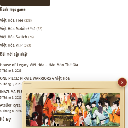
Danh mục game
Việt Hóa Free
(238)
Việt Hóa Mobile/Ps4
(32)
Việt Hóa Switch
(76)
Việt Hóa V.I.P
(593)
Bài mới cập nhật
House of Legacy Việt Hóa – Hào Môn Thế Gia
7 Tháng 8, 2026
ONE PIECE: PIRATE WARRIORS 4 Việt Hóa
×
5 Tháng 8, 2026
◆
INAZUMA ELEVEN: Victory Road Việt Hóa
5 Tháng 8, 2026
Atelier Ryza 3: Alchemist of the End & the Secret Key DX Việt Hóa
4 Tháng 8, 2026
Hỗ trợ