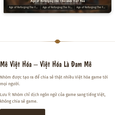
Age of Reforging:The Freelands Việt Hóa
Age of Reforging:The Freelands viet hoa
Age of Reforging:The Freelands Việt Hóa
Age of Reforging:The Freelands Việt ngữ
Mê Việt Hóa – Việt Hóa Là Đam Mê
Nhóm được tạo ra để chia sẻ thật nhiều Việt hóa game tới
mọi người.
Lưu Ý: Nhóm chỉ dịch ngôn ngữ của game sang tiếng Việt,
không chia sẻ game.
THAM GIA DISCORD