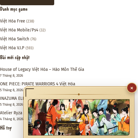
Danh mục game
Việt Hóa Free
(238)
Việt Hóa Mobile/Ps4
(32)
Việt Hóa Switch
(76)
Việt Hóa V.I.P
(593)
Bài mới cập nhật
House of Legacy Việt Hóa – Hào Môn Thế Gia
7 Tháng 8, 2026
ONE PIECE: PIRATE WARRIORS 4 Việt Hóa
×
5 Tháng 8, 2026
◆
INAZUMA ELEVEN: Victory Road Việt Hóa
5 Tháng 8, 2026
Atelier Ryza 3: Alchemist of the End & the Secret Key DX Việt Hóa
4 Tháng 8, 2026
Hỗ trợ