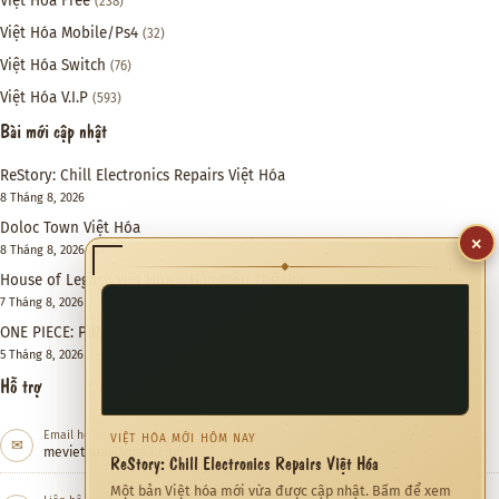
Việt Hóa Free
(238)
Việt Hóa Mobile/Ps4
(32)
Việt Hóa Switch
(76)
Việt Hóa V.I.P
(593)
Bài mới cập nhật
ReStory: Chill Electronics Repairs Việt Hóa
8 Tháng 8, 2026
Doloc Town Việt Hóa
×
8 Tháng 8, 2026
◆
House of Legacy Việt Hóa – Hào Môn Thế Gia
7 Tháng 8, 2026
ONE PIECE: PIRATE WARRIORS 4 Việt Hóa
5 Tháng 8, 2026
Hỗ trợ
Email hỗ trợ
VIỆT HÓA MỚI HÔM NAY
✉
meviethoa@gmail.com
ReStory: Chill Electronics Repairs Việt Hóa
Một bản Việt hóa mới vừa được cập nhật. Bấm để xem