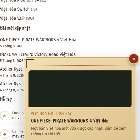
Việt Hóa Mobile/Ps4
(32)
Việt Hóa Switch
(76)
Việt Hóa V.I.P
(593)
Bài mới cập nhật
ONE PIECE: PIRATE WARRIORS 4 Việt Hóa
5 Tháng 8, 2026
INAZUMA ELEVEN: Victory Road Việt Hóa
×
5 Tháng 8, 2026
◆
Atelier Ryza 3: Alchemist of the End & the Secret Key DX Việt Hóa
4 Tháng 8, 2026
Atelier Ryza 2: Lost Legends & the Secret Fairy DX Việt Hóa
4 Tháng 8, 2026
Hỗ trợ
Email hỗ trợ
VIỆT HÓA MỚI HÔM NAY
✉
meviethoa@gmail.com
ONE PIECE: PIRATE WARRIORS 4 Việt Hóa
Một bản Việt hóa mới vừa được cập nhật. Bấm để xem
Liên hệ hợp tác
❖
thông tin chi tiết.
meviethoa@gmail.com