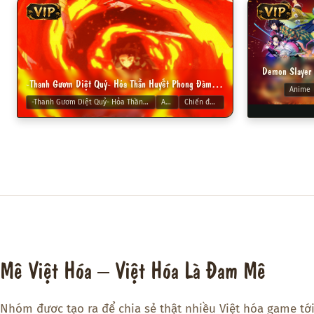
VIP
VIP
Demon Slayer 
-Thanh Gươm Diệt Quỷ- Hỏa Thần Huyết Phong Đàm 2 Việt Hóa
Anime
-Thanh Gươm Diệt Quỷ- Hỏa Thần Huyết Phong Đàm 2 Việt Hóa
Anime
Chiến đấu hoa mỹ
Mê Việt Hóa – Việt Hóa Là Đam Mê
Nhóm được tạo ra để chia sẻ thật nhiều Việt hóa game tớ