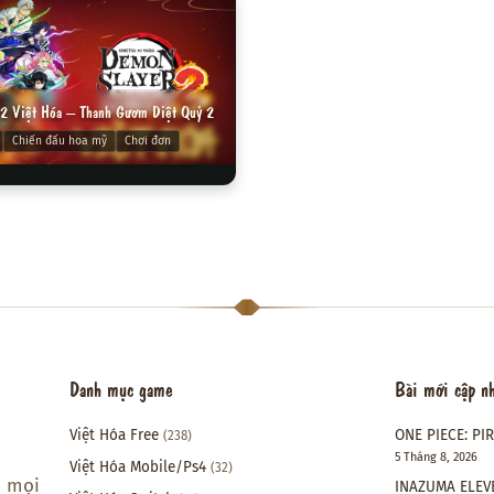
2 Việt Hóa – Thanh Gươm Diệt Quỷ 2
Chiến đấu hoa mỹ
Chơi đơn
Danh mục game
Bài mới cập n
Việt Hóa Free
ONE PIECE: PI
(238)
5 Tháng 8, 2026
Việt Hóa Mobile/Ps4
(32)
i mọi
INAZUMA ELEVE