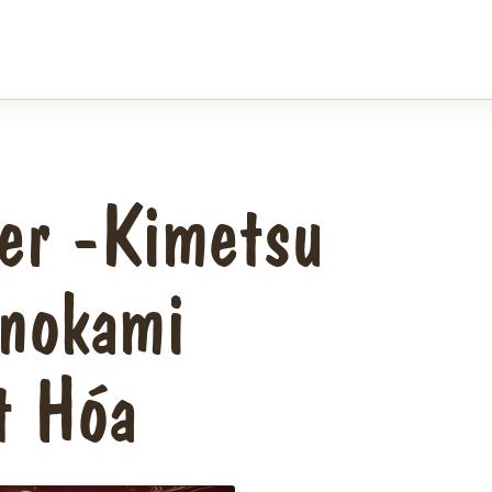
er -Kimetsu
inokami
t Hóa