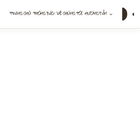
Tìm
◐
TRANG CHỦ
THÔNG BÁO
VỀ CHÚNG TÔI
HƯỚNG DẪN
kiếm