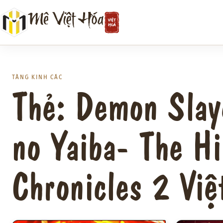
Chuyển
Mê Việt Hóa
đến
phần
nội
dung
TÀNG KINH CÁC
Thẻ: Demon Slay
no Yaiba- The H
Chronicles 2 Việ