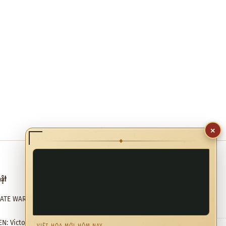
×
◆
hật
Hỗ trợ
RATE WARRIORS 4 Việt Hóa
Email hỗ trợ
✉
meviethoa@gmail.com
N: Victory Road Việt Hóa
VIỆT HÓA MỚI HÔM NAY