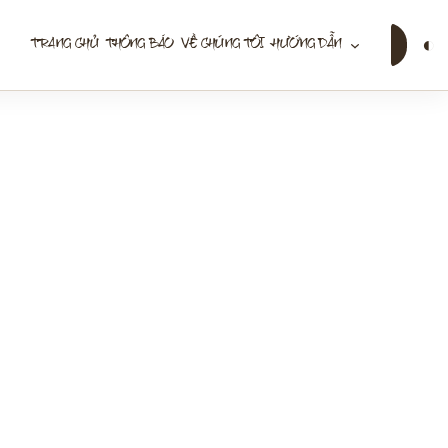
Tìm
◐
TRANG CHỦ
THÔNG BÁO
VỀ CHÚNG TÔI
HƯỚNG DẪN
kiếm