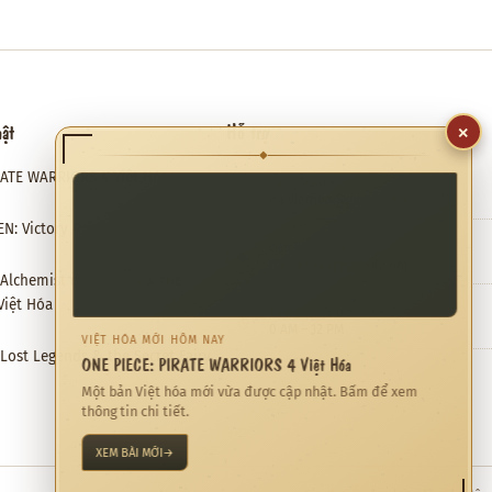
×
hật
Hỗ trợ
◆
RATE WARRIORS 4 Việt Hóa
Email hỗ trợ
✉
meviethoa@gmail.com
N: Victory Road Việt Hóa
Liên hệ hợp tác
❖
meviethoa@gmail.com
: Alchemist of the End & the
Việt Hóa
Thời gian hỗ trợ
◷
0 AM – 12 PM
VIỆT HÓA MỚI HÔM NAY
: Lost Legends & the Secret Fairy
ONE PIECE: PIRATE WARRIORS 4 Việt Hóa
Một bản Việt hóa mới vừa được cập nhật. Bấm để xem
thông tin chi tiết.
XEM BÀI MỚI
→