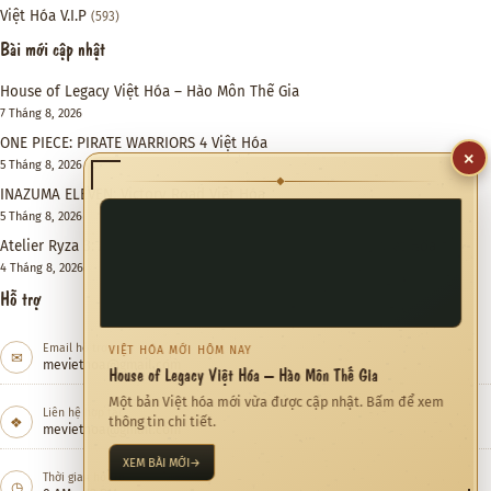
Việt Hóa V.I.P
(593)
Bài mới cập nhật
House of Legacy Việt Hóa – Hào Môn Thế Gia
7 Tháng 8, 2026
ONE PIECE: PIRATE WARRIORS 4 Việt Hóa
×
5 Tháng 8, 2026
◆
INAZUMA ELEVEN: Victory Road Việt Hóa
5 Tháng 8, 2026
Atelier Ryza 3: Alchemist of the End & the Secret Key DX Việt Hóa
4 Tháng 8, 2026
Hỗ trợ
Email hỗ trợ
VIỆT HÓA MỚI HÔM NAY
✉
meviethoa@gmail.com
House of Legacy Việt Hóa – Hào Môn Thế Gia
Một bản Việt hóa mới vừa được cập nhật. Bấm để xem
Liên hệ hợp tác
❖
thông tin chi tiết.
meviethoa@gmail.com
XEM BÀI MỚI
→
Thời gian hỗ trợ
◷