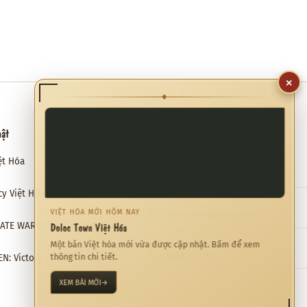
×
◆
hật
Hỗ trợ
ệt Hóa
Email hỗ trợ
✉
meviethoa@gmail.com
cy Việt Hóa – Hào Môn Thế Gia
Liên hệ hợp tác
❖
VIỆT HÓA MỚI HÔM NAY
meviethoa@gmail.com
Doloc Town Việt Hóa
RATE WARRIORS 4 Việt Hóa
Một bản Việt hóa mới vừa được cập nhật. Bấm để xem
Thời gian hỗ trợ
◷
0 AM – 12 PM
thông tin chi tiết.
N: Victory Road Việt Hóa
XEM BÀI MỚI
→