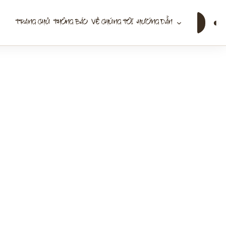
Tìm
◐
TRANG CHỦ
THÔNG BÁO
VỀ CHÚNG TÔI
HƯỚNG DẪN
kiếm