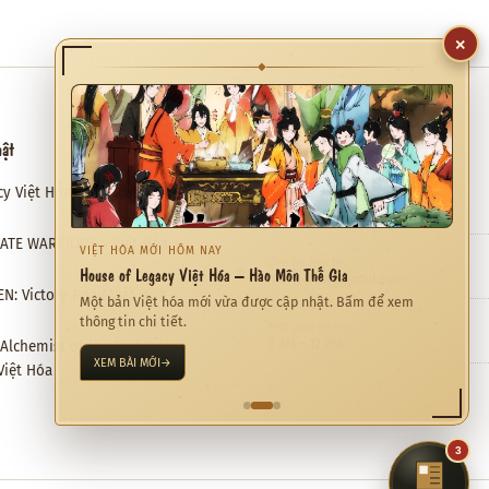
×
◆
hật
Hỗ trợ
cy Việt Hóa – Hào Môn Thế Gia
Email hỗ trợ
✉
meviethoa@gmail.com
RATE WARRIORS 4 Việt Hóa
VIỆT HÓA MỚI HÔM NAY
Liên hệ hợp tác
❖
House of Legacy Việt Hóa – Hào Môn Thế Gia
meviethoa@gmail.com
N: Victory Road Việt Hóa
Một bản Việt hóa mới vừa được cập nhật. Bấm để xem
thông tin chi tiết.
Thời gian hỗ trợ
◷
0 AM – 12 PM
: Alchemist of the End & the
XEM BÀI MỚI
→
Việt Hóa
3