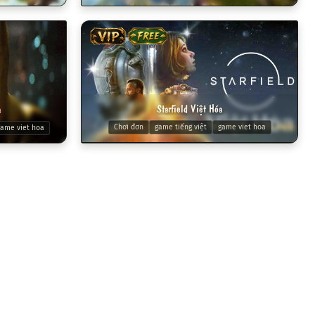
VIP
FREE
Starfield Việt Hóa
a
Chơi đơn
game tiếng việt
game viet hoa
ame viet hoa