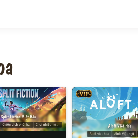
oa
VIP
Split Fiction Việt Hóa
Aloft Việt Hóa
Chiến dịch phối hợp
Chơi nhiều người
Aloft viet hoa
Aloft Việt ngữ