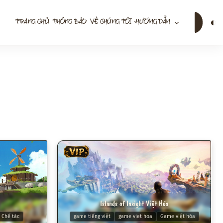
Tìm
◐
TRANG CHỦ
THÔNG BÁO
VỀ CHÚNG TÔI
HƯỚNG DẪN
kiếm
VIP
Islands of Insight Việt Hóa
Chế tác
game tiếng việt
game viet hoa
Game việt hóa