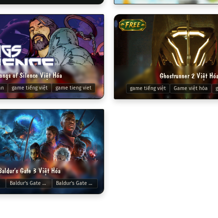
FREE
ongs of Silence Việt Hóa
Ghostrunner 2 Việt Hó
an
game tiếng việt
game tieng viet
game tiếng việt
Game việt hóa
g
Baldur’s Gate 3 Việt Hóa
hoa
Baldur's Gate 3 Việt Hóa
Baldur's Gate 3 Việt ngữ