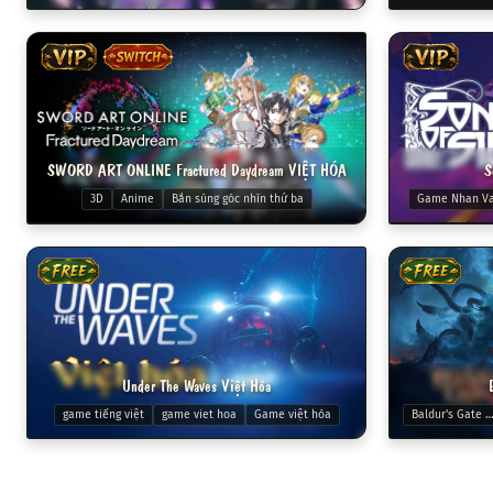
VIP
SWITCH
VIP
S
SWORD ART ONLINE Fractured Daydream VIỆT HÓA
Game Nhan V
3D
Anime
Bắn súng góc nhìn thứ ba
FREE
FREE
Under The Waves Việt Hóa
game tiếng việt
game viet hoa
Game việt hóa
Baldur's Gate 3 viet 