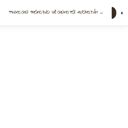
Tìm
◐
TRANG CHỦ
THÔNG BÁO
VỀ CHÚNG TÔI
HƯỚNG DẪN
kiếm