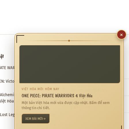
×
◆
hật
Hỗ trợ
RATE WARRIORS 4 Việt Hóa
Email hỗ trợ
✉
meviethoa@gmail.com
N: Victory Road Việt Hóa
Liên hệ hợp tác
❖
VIỆT HÓA MỚI HÔM NAY
meviethoa@gmail.com
ONE PIECE: PIRATE WARRIORS 4 Việt Hóa
: Alchemist of the End & the
Việt Hóa
Một bản Việt hóa mới vừa được cập nhật. Bấm để xem
Thời gian hỗ trợ
◷
0 AM – 12 PM
thông tin chi tiết.
: Lost Legends & the Secret Fairy
XEM BÀI MỚI
→