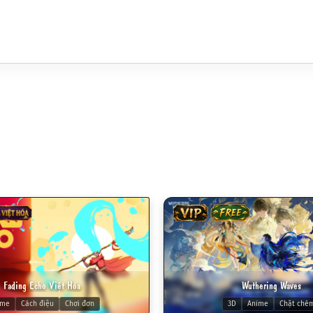
 VIỆT HÓA
VIP
FREE
Fading Echo Việt Hóa
Wuthering Waves
ime
Cách điệu
Chơi đơn
3D
Anime
Chặt ché