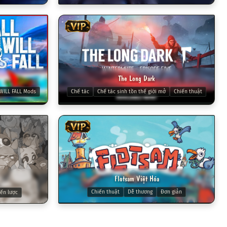
VIP
The Long Dark
WILL FALL Mods
Chế tác
Chế tác sinh tồn thế giới mở
Chiến thuật
VIP
Flotsam Việt Hóa
Chiến thuật
Dễ thương
Đơn giản
ến lược