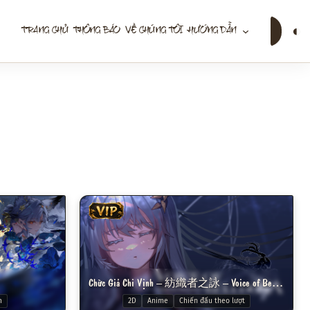
Tìm
◐
TRANG CHỦ
THÔNG BÁO
VỀ CHÚNG TÔI
HƯỚNG DẪN
kiếm
VIP
Chức Giả Chi Vịnh – 紡織者之詠 – Voice of Belldona
m
2D
Anime
Chiến đấu theo lượt