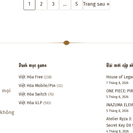
1
2
3
…
5
Trang sau »
Danh mục game
Bài mới cập n
Việt Hóa Free
House of Lega
(238)
7 Tháng 8, 2026
Việt Hóa Mobile/Ps4
(32)
i mọi
ONE PIECE: PI
Việt Hóa Switch
(76)
5 Tháng 8, 2026
Việt Hóa V.I.P
(593)
INAZUMA ELEVE
5 Tháng 8, 2026
 không
Atelier Ryza 3
Secret Key DX 
4 Tháng 8, 2026