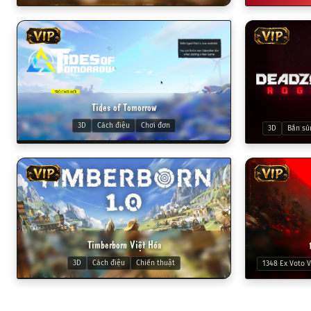
VIP
VIP
Tides of Tomorrow
3D
Cách điệu
Chơi đơn
3D
Bắn sú
VIP
VIP
Timberborn Việt Hóa
3D
Cách điệu
Chiến thuật
1348 Ex Voto 