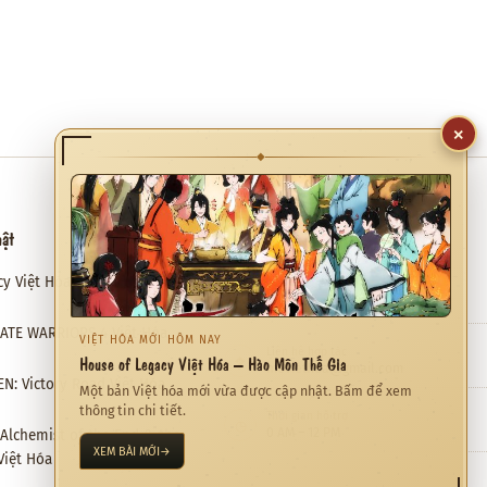
×
◆
hật
Hỗ trợ
cy Việt Hóa – Hào Môn Thế Gia
Email hỗ trợ
✉
meviethoa@gmail.com
RATE WARRIORS 4 Việt Hóa
VIỆT HÓA MỚI HÔM NAY
Liên hệ hợp tác
❖
House of Legacy Việt Hóa – Hào Môn Thế Gia
meviethoa@gmail.com
N: Victory Road Việt Hóa
Một bản Việt hóa mới vừa được cập nhật. Bấm để xem
thông tin chi tiết.
Thời gian hỗ trợ
◷
0 AM – 12 PM
: Alchemist of the End & the
XEM BÀI MỚI
→
Việt Hóa