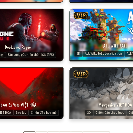
VIP
ALL WILL FALL
Deadzone: Rogue
3D
ALL WILL FALL Localization
ALL 
ng
Bắn súng góc nhìn thứ nhất (FPS)
VIP
1348 Ex Voto VIỆT HÓA
Mewgenics VIỆT HÓA
VIỆT HÓA
Bạo lực
Chiến đấu hoa mỹ
2D
Chiến đấu theo lượt
Chi