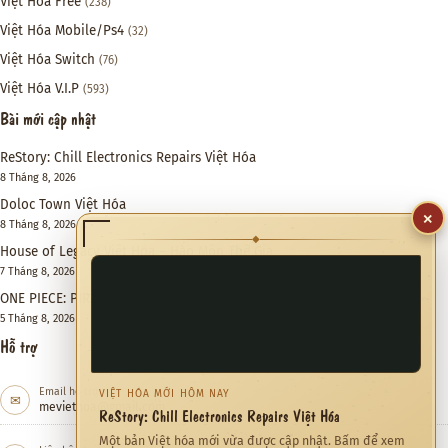
Việt Hóa Free
(238)
Việt Hóa Mobile/Ps4
(32)
Việt Hóa Switch
(76)
Việt Hóa V.I.P
(593)
Bài mới cập nhật
ReStory: Chill Electronics Repairs Việt Hóa
8 Tháng 8, 2026
Doloc Town Việt Hóa
×
8 Tháng 8, 2026
◆
House of Legacy Việt Hóa – Hào Môn Thế Gia
7 Tháng 8, 2026
ONE PIECE: PIRATE WARRIORS 4 Việt Hóa
5 Tháng 8, 2026
Hỗ trợ
Email hỗ trợ
VIỆT HÓA MỚI HÔM NAY
✉
meviethoa@gmail.com
ReStory: Chill Electronics Repairs Việt Hóa
Một bản Việt hóa mới vừa được cập nhật. Bấm để xem