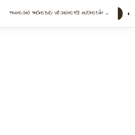
Tìm
◐
TRANG CHỦ
THÔNG BÁO
VỀ CHÚNG TÔI
HƯỚNG DẪN
kiếm