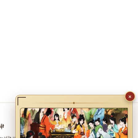
×
◆
hật
Hỗ trợ