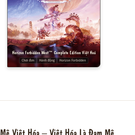
Horizon Forbidden West™ Complete Edition Việt Hoá
Chơi đơn
Hành động
Horizon Forbidden
Mê Việt Hóa – Việt Hóa Là Đam Mê