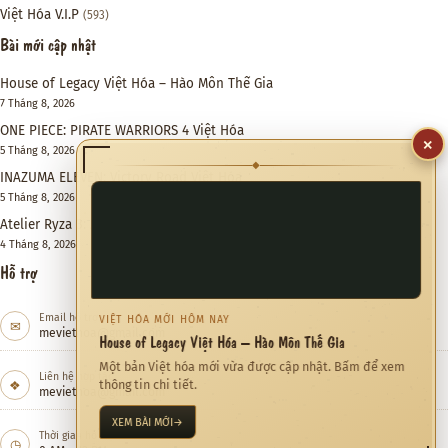
Việt Hóa V.I.P
(593)
Bài mới cập nhật
House of Legacy Việt Hóa – Hào Môn Thế Gia
7 Tháng 8, 2026
ONE PIECE: PIRATE WARRIORS 4 Việt Hóa
×
5 Tháng 8, 2026
◆
INAZUMA ELEVEN: Victory Road Việt Hóa
5 Tháng 8, 2026
Atelier Ryza 3: Alchemist of the End & the Secret Key DX Việt Hóa
4 Tháng 8, 2026
Hỗ trợ
Email hỗ trợ
VIỆT HÓA MỚI HÔM NAY
✉
meviethoa@gmail.com
House of Legacy Việt Hóa – Hào Môn Thế Gia
Một bản Việt hóa mới vừa được cập nhật. Bấm để xem
Liên hệ hợp tác
❖
thông tin chi tiết.
meviethoa@gmail.com
XEM BÀI MỚI
→
Thời gian hỗ trợ
◷