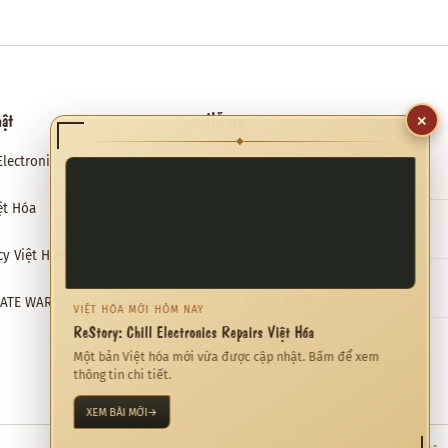
×
hật
Hỗ trợ
◆
Electronics Repairs Việt Hóa
Email hỗ trợ
✉
meviethoa@gmail.com
ệt Hóa
Liên hệ hợp tác
❖
meviethoa@gmail.com
cy Việt Hóa – Hào Môn Thế Gia
Thời gian hỗ trợ
◷
0 AM – 12 PM
RATE WARRIORS 4 Việt Hóa
VIỆT HÓA MỚI HÔM NAY
ReStory: Chill Electronics Repairs Việt Hóa
Một bản Việt hóa mới vừa được cập nhật. Bấm để xem
thông tin chi tiết.
XEM BÀI MỚI
→