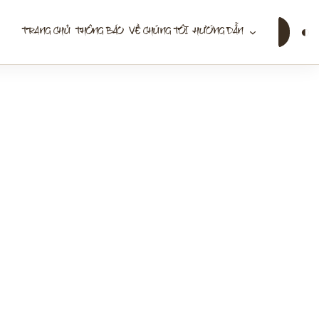
Tìm
◐
TRANG CHỦ
THÔNG BÁO
VỀ CHÚNG TÔI
HƯỚNG DẪN
kiếm