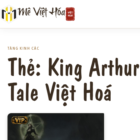
Chuyển
Mê Việt Hóa
đến
phần
nội
dung
TÀNG KINH CÁC
Thẻ: King Arthur
Tale Việt Hoá
VIP