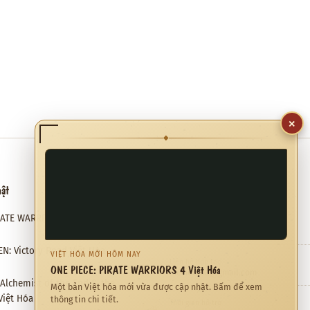
×
◆
hật
Hỗ trợ
RATE WARRIORS 4 Việt Hóa
Email hỗ trợ
✉
meviethoa@gmail.com
N: Victory Road Việt Hóa
VIỆT HÓA MỚI HÔM NAY
Liên hệ hợp tác
ONE PIECE: PIRATE WARRIORS 4 Việt Hóa
❖
meviethoa@gmail.com
: Alchemist of the End & the
Một bản Việt hóa mới vừa được cập nhật. Bấm để xem
Việt Hóa
thông tin chi tiết.
Thời gian hỗ trợ
◷