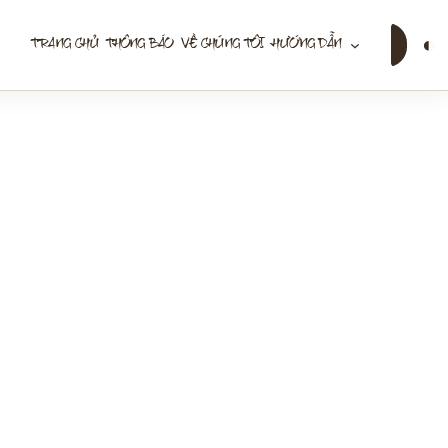
Tìm
◐
TRANG CHỦ
THÔNG BÁO
VỀ CHÚNG TÔI
HƯỚNG DẪN
kiếm