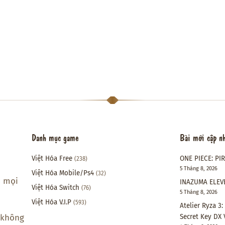
Danh mục game
Bài mới cập n
Việt Hóa Free
ONE PIECE: PI
(238)
5 Tháng 8, 2026
Việt Hóa Mobile/Ps4
(32)
i mọi
INAZUMA ELEVE
Việt Hóa Switch
(76)
5 Tháng 8, 2026
Việt Hóa V.I.P
(593)
Atelier Ryza 3
Secret Key DX 
 không