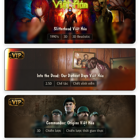
Slitterhead Việt Hóa
1990's
3D
3D Realistic
VIP
Into the Dead: Our Darkest Days Việt Hóa
2.5D
Chế tác
Chết vĩnh viễn
VIP
Commandos: Origins Việt Hóa
3D
Chiến lược
Chiến lược thời gian thực