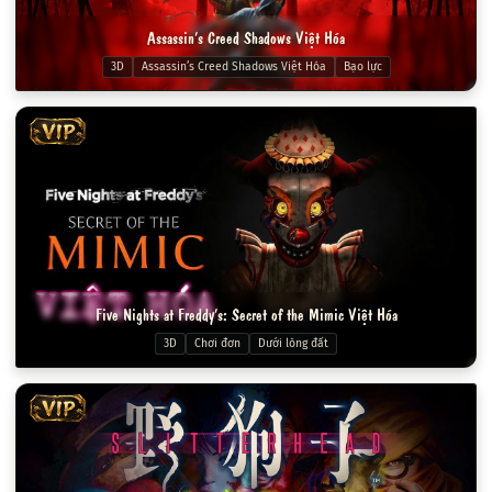
Assassin’s Creed Shadows Việt Hóa
3D
Assassin’s Creed Shadows Việt Hóa
Bạo lực
VIP
Five Nights at Freddy’s: Secret of the Mimic Việt Hóa
3D
Chơi đơn
Dưới lòng đất
VIP