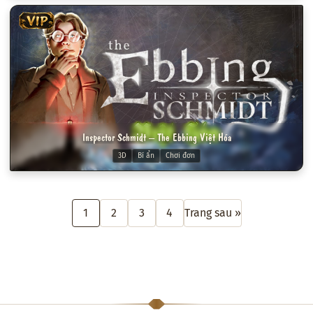
VIP
Inspector Schmidt – The Ebbing Việt Hóa
3D
Bí ẩn
Chơi đơn
1
2
3
4
Trang sau »