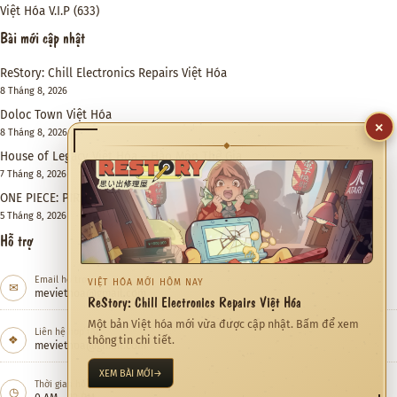
Việt Hóa V.I.P
(633)
Bài mới cập nhật
ReStory: Chill Electronics Repairs Việt Hóa
8 Tháng 8, 2026
Doloc Town Việt Hóa
×
8 Tháng 8, 2026
◆
House of Legacy Việt Hóa – Hào Môn Thế Gia
7 Tháng 8, 2026
ONE PIECE: PIRATE WARRIORS 4 Việt Hóa
5 Tháng 8, 2026
Hỗ trợ
Email hỗ trợ
VIỆT HÓA MỚI HÔM NAY
✉
meviethoa@gmail.com
ReStory: Chill Electronics Repairs Việt Hóa
Một bản Việt hóa mới vừa được cập nhật. Bấm để xem
Liên hệ hợp tác
❖
thông tin chi tiết.
meviethoa@gmail.com
XEM BÀI MỚI
→
Thời gian hỗ trợ
◷