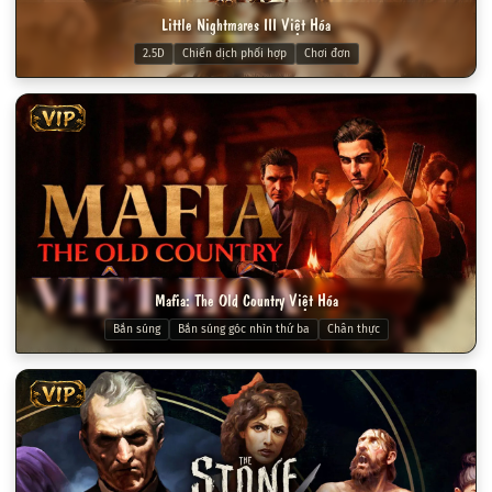
Little Nightmares III Việt Hóa
2.5D
Chiến dịch phối hợp
Chơi đơn
VIP
Mafia: The Old Country Việt Hóa
Bắn súng
Bắn súng góc nhìn thứ ba
Chân thực
VIP