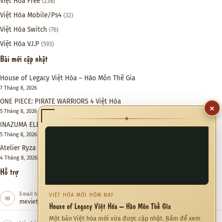
Việt Hóa Free
(238)
Việt Hóa Mobile/Ps4
(32)
Việt Hóa Switch
(76)
Việt Hóa V.I.P
(593)
Bài mới cập nhật
House of Legacy Việt Hóa – Hào Môn Thế Gia
7 Tháng 8, 2026
ONE PIECE: PIRATE WARRIORS 4 Việt Hóa
×
5 Tháng 8, 2026
◆
INAZUMA ELEVEN: Victory Road Việt Hóa
5 Tháng 8, 2026
Atelier Ryza 3: Alchemist of the End & the Secret Key DX Việt Hóa
4 Tháng 8, 2026
Hỗ trợ
Email hỗ trợ
VIỆT HÓA MỚI HÔM NAY
✉
meviethoa@gmail.com
House of Legacy Việt Hóa – Hào Môn Thế Gia
Một bản Việt hóa mới vừa được cập nhật. Bấm để xem