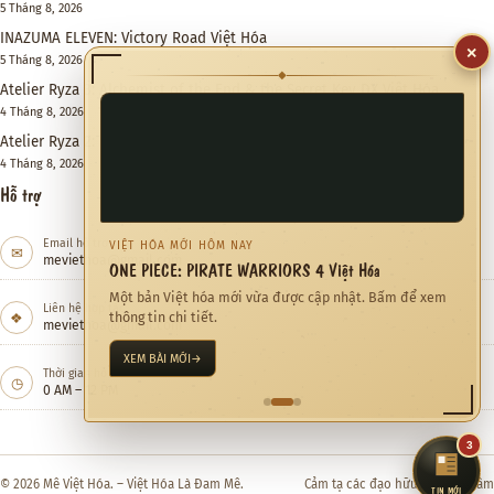
5 Tháng 8, 2026
INAZUMA ELEVEN: Victory Road Việt Hóa
×
5 Tháng 8, 2026
◆
Atelier Ryza 3: Alchemist of the End & the Secret Key DX Việt Hóa
4 Tháng 8, 2026
Atelier Ryza 2: Lost Legends & the Secret Fairy DX Việt Hóa
4 Tháng 8, 2026
Hỗ trợ
Email hỗ trợ
VIỆT HÓA MỚI HÔM NAY
✉
meviethoa@gmail.com
ONE PIECE: PIRATE WARRIORS 4 Việt Hóa
Một bản Việt hóa mới vừa được cập nhật. Bấm để xem
Liên hệ hợp tác
❖
thông tin chi tiết.
meviethoa@gmail.com
XEM BÀI MỚI
→
Thời gian hỗ trợ
◷
0 AM – 12 PM
3
© 2026 Mê Việt Hóa. – Việt Hóa Là Đam Mê.
Cảm tạ các đạo hữu đã quan tâm
TIN MỚI