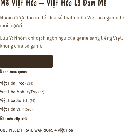
Mê Việt Hóa – Việt Hóa Là Đam Mê
Nhóm được tạo ra để chia sẻ thật nhiều Việt hóa game tới
mọi người.
Lưu Ý: Nhóm chỉ dịch ngôn ngữ của game sang tiếng Việt,
không chia sẻ game.
THAM GIA DISCORD
Danh mục game
Việt Hóa Free
(238)
Việt Hóa Mobile/Ps4
(32)
Việt Hóa Switch
(76)
Việt Hóa V.I.P
(593)
Bài mới cập nhật
ONE PIECE: PIRATE WARRIORS 4 Việt Hóa