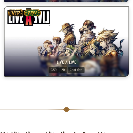
VIP
FREE
LIVE A LIVE
2.5D
2D
Chơi đơn