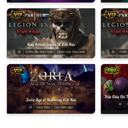
VIP
VIP
King Arthur: Legion IX Việt Hóa
3D
Chiến đấu theo lượt
Chiến lược theo lượt
3D
Chiến 
VIP
FREE
Zoria: Age of Shattering Việt Hoá
2D
C
3D
Cách điệu
Cày hầm ngục