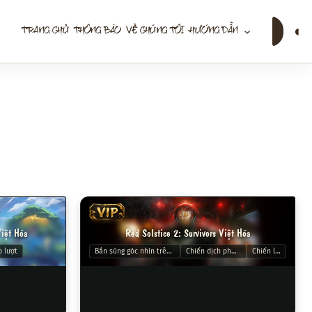
Tìm
◐
TRANG CHỦ
THÔNG BÁO
VỀ CHÚNG TÔI
HƯỚNG DẪN
kiếm
VIP
Việt Hóa
Red Solstice 2: Survivors Việt Hóa
 lượt
Bắn súng góc nhìn trên xuống
Chiến dịch phối hợp
Chiến lược