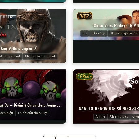
VIP
Crime Boss: Rockay City Vi
3D
Bắn súng
Bắn súng góc nhìn t
King Arthur: Legion IX
đấu theo lượt
Chiến lược theo lượt
FREE
Thần Châu Chí Tây Du – Divinity Chronicles: Journey to the West Việt Hoá
NARUTO TO BORUTO: SHINOBI STRI
ách điệu
Chiến đấu theo lượt
Anime
Chiến thuật
Chơi