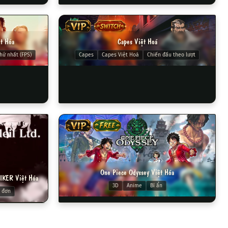
VIP
SWITCH
ệt Hóa
Capes Việt Hoá
hứ nhất (FPS)
Capes
Capes Việt Hoá
Chiến đấu theo lượt
VIP
FREE
One Piece Odyssey Việt Hóa
KER Việt Hóa
3D
Anime
Bí ẩn
 đơn