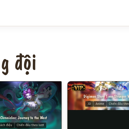
ng đội
VIP
Digimon Story Time Stranger 
3D
Anime
Chiến đấu theo
 Chronicles: Journey to the West
ách điệu
Chiến đấu theo lượt