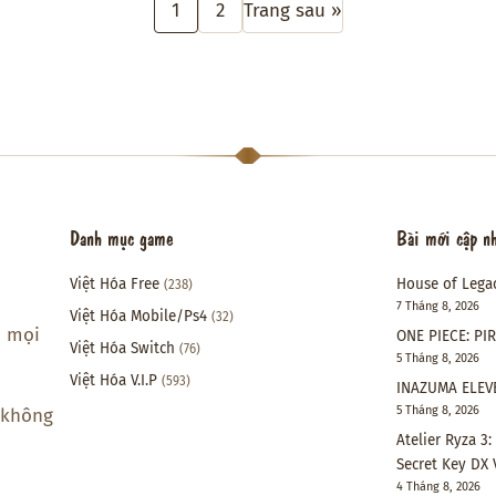
1
2
Trang sau »
Danh mục game
Bài mới cập n
Việt Hóa Free
House of Lega
(238)
7 Tháng 8, 2026
Việt Hóa Mobile/Ps4
(32)
i mọi
ONE PIECE: PI
Việt Hóa Switch
(76)
5 Tháng 8, 2026
Việt Hóa V.I.P
(593)
INAZUMA ELEVE
5 Tháng 8, 2026
 không
Atelier Ryza 3
Secret Key DX 
4 Tháng 8, 2026