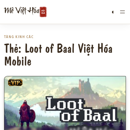
Chuyển
Mê Việt Hóa
◐
đến
phần
nội
dung
TÀNG KINH CÁC
Thẻ: Loot of Baal Việt Hóa
Mobile
VIP