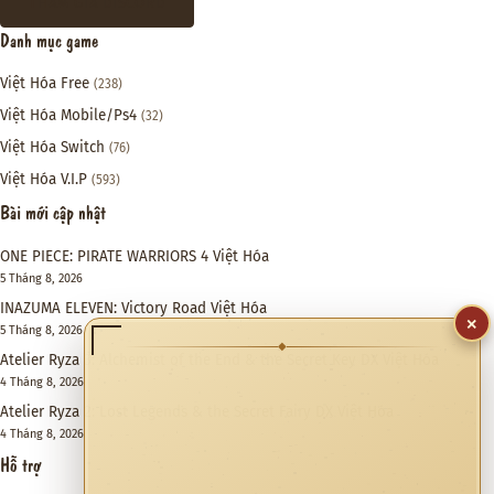
THAM GIA DISCORD
Danh mục game
Việt Hóa Free
(238)
Việt Hóa Mobile/Ps4
(32)
Việt Hóa Switch
(76)
Việt Hóa V.I.P
(593)
Bài mới cập nhật
ONE PIECE: PIRATE WARRIORS 4 Việt Hóa
5 Tháng 8, 2026
INAZUMA ELEVEN: Victory Road Việt Hóa
×
5 Tháng 8, 2026
◆
Atelier Ryza 3: Alchemist of the End & the Secret Key DX Việt Hóa
4 Tháng 8, 2026
Atelier Ryza 2: Lost Legends & the Secret Fairy DX Việt Hóa
4 Tháng 8, 2026
Hỗ trợ