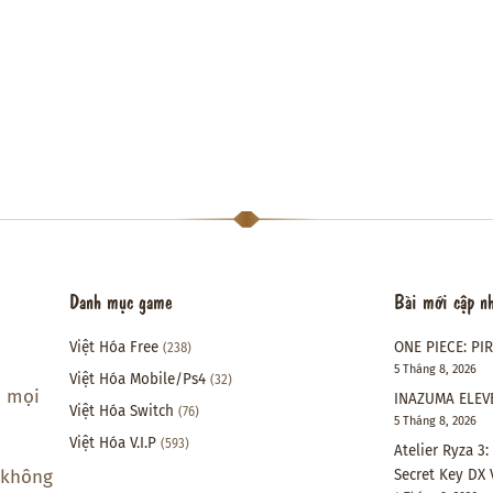
Danh mục game
Bài mới cập n
Việt Hóa Free
ONE PIECE: PI
(238)
5 Tháng 8, 2026
Việt Hóa Mobile/Ps4
(32)
i mọi
INAZUMA ELEVE
Việt Hóa Switch
(76)
5 Tháng 8, 2026
Việt Hóa V.I.P
(593)
Atelier Ryza 3
Secret Key DX 
 không