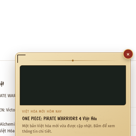
×
◆
hật
Hỗ trợ
RATE WARRIORS 4 Việt Hóa
Email hỗ trợ
✉
meviethoa@gmail.com
N: Victory Road Việt Hóa
VIỆT HÓA MỚI HÔM NAY
Liên hệ hợp tác
ONE PIECE: PIRATE WARRIORS 4 Việt Hóa
❖
meviethoa@gmail.com
: Alchemist of the End & the
Một bản Việt hóa mới vừa được cập nhật. Bấm để xem
Việt Hóa
thông tin chi tiết.
Thời gian hỗ trợ
◷