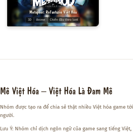
Metaphor: ReFantazio Việt Hóa
3D
Anime
Chiến đấu theo lượt
Mê Việt Hóa – Việt Hóa Là Đam Mê
Nhóm được tạo ra để chia sẻ thật nhiều Việt hóa game tớ
người.
Lưu Ý: Nhóm chỉ dịch ngôn ngữ của game sang tiếng Việt,