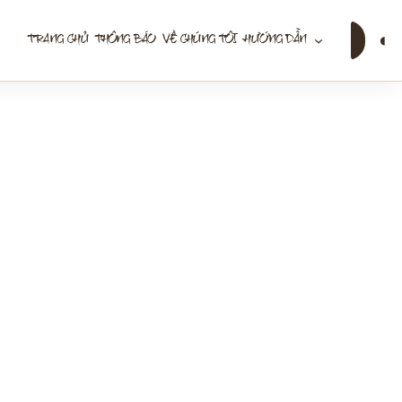
Tìm
◐
TRANG CHỦ
THÔNG BÁO
VỀ CHÚNG TÔI
HƯỚNG DẪN
kiếm