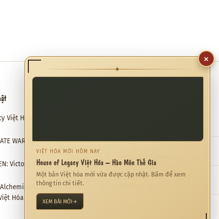
×
◆
hật
Hỗ trợ
cy Việt Hóa – Hào Môn Thế Gia
Email hỗ trợ
✉
meviethoa@gmail.com
RATE WARRIORS 4 Việt Hóa
Liên hệ hợp tác
VIỆT HÓA MỚI HÔM NAY
❖
meviethoa@gmail.com
House of Legacy Việt Hóa – Hào Môn Thế Gia
N: Victory Road Việt Hóa
Một bản Việt hóa mới vừa được cập nhật. Bấm để xem
Thời gian hỗ trợ
◷
thông tin chi tiết.
0 AM – 12 PM
: Alchemist of the End & the
Việt Hóa
XEM BÀI MỚI
→