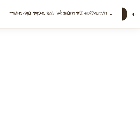
Tìm
◐
TRANG CHỦ
THÔNG BÁO
VỀ CHÚNG TÔI
HƯỚNG DẪN
kiếm