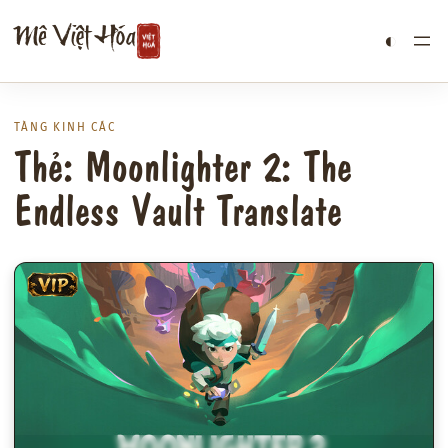
Chuyển
Mê Việt Hóa
◐
đến
phần
nội
dung
TÀNG KINH CÁC
Thẻ: Moonlighter 2: The
Endless Vault Translate
VIP