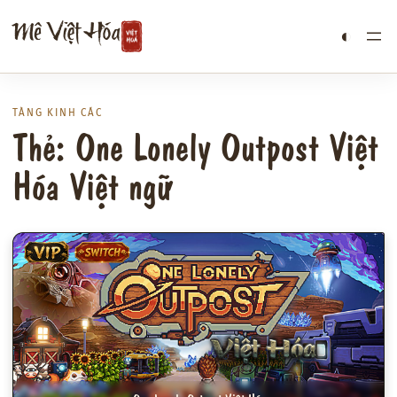
Chuyển
Mê Việt Hóa
◐
đến
phần
nội
dung
TÀNG KINH CÁC
Thẻ: One Lonely Outpost Việt
Hóa Việt ngữ
VIP
SWITCH