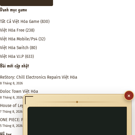
Danh mục game
Tất Cả Việt Hóa Game
(830)
Việt Hóa Free
(238)
Việt Hóa Mobile/Ps4
(32)
Việt Hóa Switch
(80)
Việt Hóa V.I.P
(633)
Bài mới cập nhật
ReStory: Chill Electronics Repairs Việt Hóa
8 Tháng 8, 2026
Doloc Town Việt Hóa
×
8 Tháng 8, 2026
◆
House of Legacy Việt Hóa – Hào Môn Thế Gia
7 Tháng 8, 2026
ONE PIECE: PIRATE WARRIORS 4 Việt Hóa
5 Tháng 8, 2026
Hỗ trợ