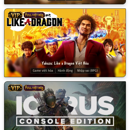
VIP
FULL VIỆT HÓA
Yakuza: Like a Dragon Việt Hóa
Game việt hóa
Hành động
Nhập vai (RPG)
VIP
FULL VIỆT HÓA