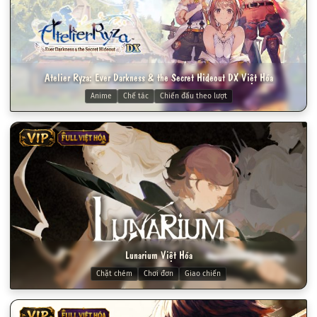
Atelier Ryza: Ever Darkness & the Secret Hideout DX Việt Hóa
Anime
Chế tác
Chiến đấu theo lượt
VIP
FULL VIỆT HÓA
Lunarium Việt Hóa
Chặt chém
Chơi đơn
Giao chiến
VIP
FULL VIỆT HÓA