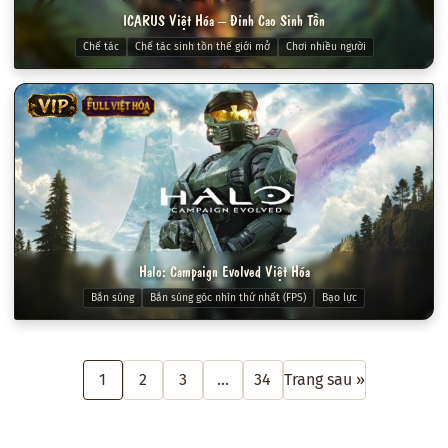
ICARUS Việt Hóa – Đỉnh Cao Sinh Tồn
Chế tác
Chế tác sinh tồn thế giới mở
Chơi nhiều người
VIP
FULL VIỆT HÓA
Halo: Campaign Evolved Việt Hóa
Bắn súng
Bắn súng góc nhìn thứ nhất (FPS)
Bạo lực
1
2
3
…
34
Trang sau »