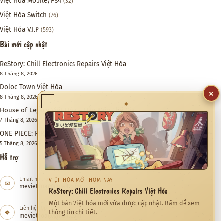
Việt Hóa Mobile/Ps4
(32)
Việt Hóa Switch
(76)
Việt Hóa V.I.P
(593)
Bài mới cập nhật
ReStory: Chill Electronics Repairs Việt Hóa
8 Tháng 8, 2026
Doloc Town Việt Hóa
×
8 Tháng 8, 2026
◆
House of Legacy Việt Hóa – Hào Môn Thế Gia
7 Tháng 8, 2026
ONE PIECE: PIRATE WARRIORS 4 Việt Hóa
5 Tháng 8, 2026
Hỗ trợ
Email hỗ trợ
VIỆT HÓA MỚI HÔM NAY
✉
meviethoa@gmail.com
ReStory: Chill Electronics Repairs Việt Hóa
Một bản Việt hóa mới vừa được cập nhật. Bấm để xem
Liên hệ hợp tác
❖
thông tin chi tiết.
meviethoa@gmail.com