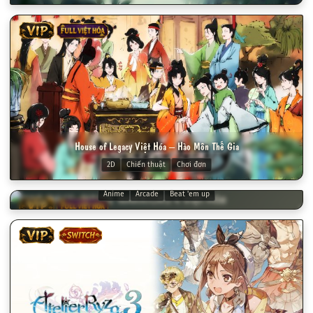
VIP
FULL VIỆT HÓA
House of Legacy Việt Hóa – Hào Môn Thế Gia
2D
Chiến thuật
Chơi đơn
ONE PIECE: PIRATE WARRIORS 4 Việt Hóa
Anime
Arcade
Beat 'em up
VIP
FULL VIỆT HÓA
VIP
SWITCH