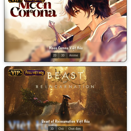
Moon Corona Việt Hóa
2D
3D
Anime
VIP
FULL VIỆT HÓA
Beast of Reincarnation Việt Hóa
3D
Chó
Chơi đơn