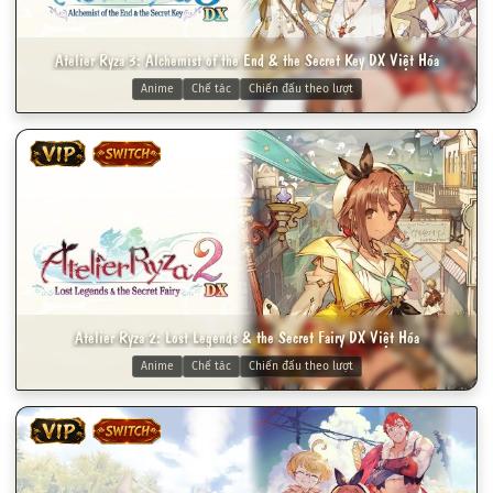
Atelier Ryza 3: Alchemist of the End & the Secret Key DX Việt Hóa
Anime
Chế tác
Chiến đấu theo lượt
VIP
SWITCH
Atelier Ryza 2: Lost Legends & the Secret Fairy DX Việt Hóa
Anime
Chế tác
Chiến đấu theo lượt
VIP
SWITCH