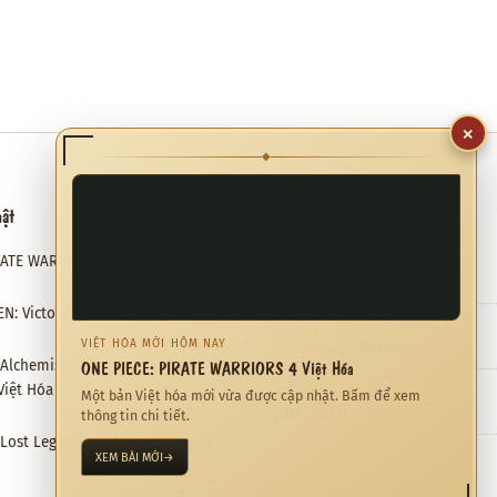
×
◆
hật
Hỗ trợ
RATE WARRIORS 4 Việt Hóa
Email hỗ trợ
✉
meviethoa@gmail.com
N: Victory Road Việt Hóa
Liên hệ hợp tác
❖
VIỆT HÓA MỚI HÔM NAY
meviethoa@gmail.com
ONE PIECE: PIRATE WARRIORS 4 Việt Hóa
: Alchemist of the End & the
Việt Hóa
Một bản Việt hóa mới vừa được cập nhật. Bấm để xem
Thời gian hỗ trợ
◷
0 AM – 12 PM
thông tin chi tiết.
: Lost Legends & the Secret Fairy
XEM BÀI MỚI
→