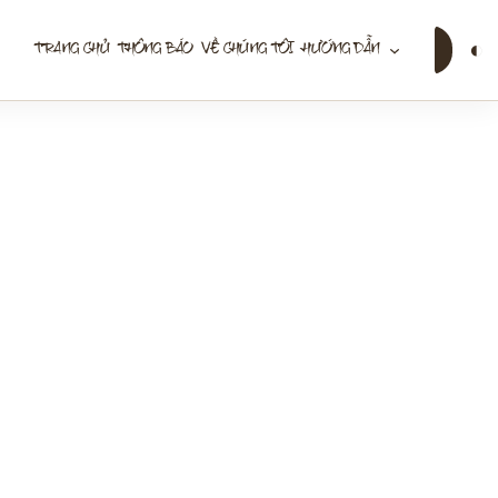
Tìm
◐
TRANG CHỦ
THÔNG BÁO
VỀ CHÚNG TÔI
HƯỚNG DẪN
kiếm