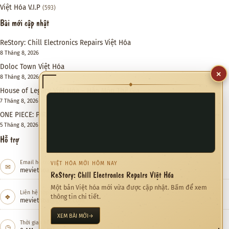
Việt Hóa V.I.P
(593)
Bài mới cập nhật
ReStory: Chill Electronics Repairs Việt Hóa
8 Tháng 8, 2026
Doloc Town Việt Hóa
×
8 Tháng 8, 2026
◆
House of Legacy Việt Hóa – Hào Môn Thế Gia
7 Tháng 8, 2026
ONE PIECE: PIRATE WARRIORS 4 Việt Hóa
5 Tháng 8, 2026
Hỗ trợ
Email hỗ trợ
VIỆT HÓA MỚI HÔM NAY
✉
meviethoa@gmail.com
ReStory: Chill Electronics Repairs Việt Hóa
Một bản Việt hóa mới vừa được cập nhật. Bấm để xem
Liên hệ hợp tác
❖
thông tin chi tiết.
meviethoa@gmail.com
XEM BÀI MỚI
→
Thời gian hỗ trợ
◷