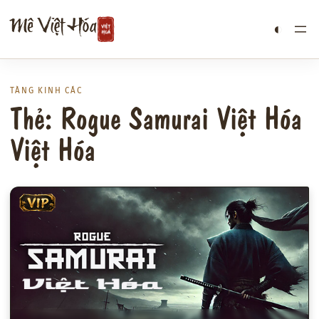
Chuyển
Mê Việt Hóa
◐
đến
phần
nội
dung
TÀNG KINH CÁC
Thẻ: Rogue Samurai Việt Hóa
Việt Hóa
VIP