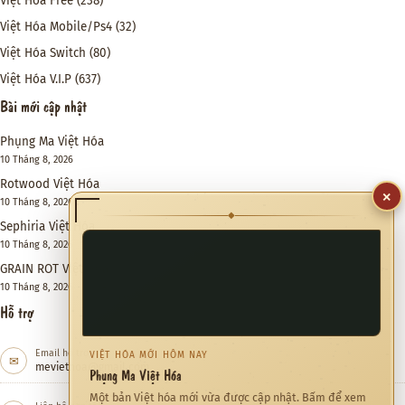
Việt Hóa Free
(238)
Việt Hóa Mobile/Ps4
(32)
Việt Hóa Switch
(80)
Việt Hóa V.I.P
(637)
Bài mới cập nhật
Phụng Ma Việt Hóa
10 Tháng 8, 2026
Rotwood Việt Hóa
×
10 Tháng 8, 2026
◆
Sephiria Việt Hóa
10 Tháng 8, 2026
GRAIN ROT Việt Hóa
10 Tháng 8, 2026
Hỗ trợ
Email hỗ trợ
VIỆT HÓA MỚI HÔM NAY
✉
meviethoa@gmail.com
Phụng Ma Việt Hóa
Một bản Việt hóa mới vừa được cập nhật. Bấm để xem