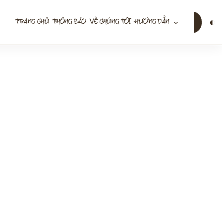
Tìm
◐
TRANG CHỦ
THÔNG BÁO
VỀ CHÚNG TÔI
HƯỚNG DẪN
kiếm