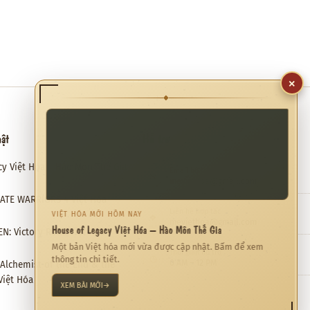
×
◆
hật
Hỗ trợ
cy Việt Hóa – Hào Môn Thế Gia
Email hỗ trợ
✉
meviethoa@gmail.com
RATE WARRIORS 4 Việt Hóa
Liên hệ hợp tác
VIỆT HÓA MỚI HÔM NAY
❖
meviethoa@gmail.com
House of Legacy Việt Hóa – Hào Môn Thế Gia
N: Victory Road Việt Hóa
Một bản Việt hóa mới vừa được cập nhật. Bấm để xem
Thời gian hỗ trợ
◷
thông tin chi tiết.
0 AM – 12 PM
: Alchemist of the End & the
Việt Hóa
XEM BÀI MỚI
→