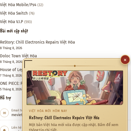
Việt Hóa Mobile/Ps4
(32)
Việt Hóa Switch
(76)
Việt Hóa V.I.P
(593)
Bài mới cập nhật
ReStory: Chill Electronics Repairs Việt Hóa
8 Tháng 8, 2026
Doloc Town Việt Hóa
×
8 Tháng 8, 2026
◆
House of Legacy Việt Hóa – Hào Môn Thế Gia
7 Tháng 8, 2026
ONE PIECE: PIRATE WARRIORS 4 Việt Hóa
5 Tháng 8, 2026
Hỗ trợ
Email hỗ trợ
VIỆT HÓA MỚI HÔM NAY
✉
meviethoa@gmail.com
ReStory: Chill Electronics Repairs Việt Hóa
Một bản Việt hóa mới vừa được cập nhật. Bấm để xem
Liên hệ hợp tác
❖
thông tin chi tiết.