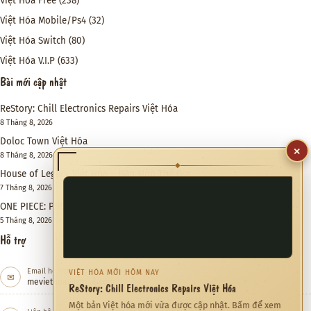
Việt Hóa Free
(238)
Việt Hóa Mobile/Ps4
(32)
Việt Hóa Switch
(80)
Việt Hóa V.I.P
(633)
Bài mới cập nhật
ReStory: Chill Electronics Repairs Việt Hóa
8 Tháng 8, 2026
Doloc Town Việt Hóa
×
8 Tháng 8, 2026
◆
House of Legacy Việt Hóa – Hào Môn Thế Gia
7 Tháng 8, 2026
ONE PIECE: PIRATE WARRIORS 4 Việt Hóa
5 Tháng 8, 2026
Hỗ trợ
Email hỗ trợ
VIỆT HÓA MỚI HÔM NAY
✉
meviethoa@gmail.com
ReStory: Chill Electronics Repairs Việt Hóa
Một bản Việt hóa mới vừa được cập nhật. Bấm để xem