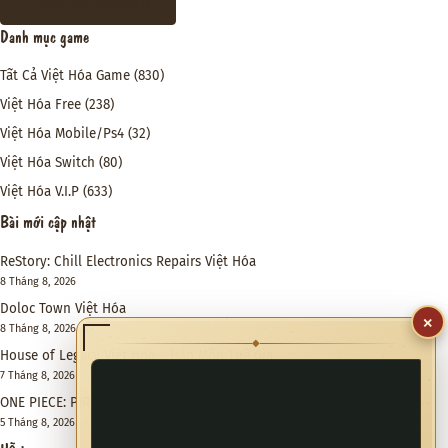
THAM GIA DISCORD
Danh mục game
Tất Cả Việt Hóa Game
(830)
Việt Hóa Free
(238)
Việt Hóa Mobile/Ps4
(32)
Việt Hóa Switch
(80)
Việt Hóa V.I.P
(633)
Bài mới cập nhật
ReStory: Chill Electronics Repairs Việt Hóa
8 Tháng 8, 2026
Doloc Town Việt Hóa
×
8 Tháng 8, 2026
◆
House of Legacy Việt Hóa – Hào Môn Thế Gia
7 Tháng 8, 2026
ONE PIECE: PIRATE WARRIORS 4 Việt Hóa
5 Tháng 8, 2026