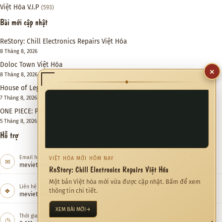
Việt Hóa V.I.P
(593)
Bài mới cập nhật
ReStory: Chill Electronics Repairs Việt Hóa
8 Tháng 8, 2026
Doloc Town Việt Hóa
×
8 Tháng 8, 2026
◆
House of Legacy Việt Hóa – Hào Môn Thế Gia
7 Tháng 8, 2026
ONE PIECE: PIRATE WARRIORS 4 Việt Hóa
5 Tháng 8, 2026
Hỗ trợ
Email hỗ trợ
VIỆT HÓA MỚI HÔM NAY
✉
meviethoa@gmail.com
ReStory: Chill Electronics Repairs Việt Hóa
Một bản Việt hóa mới vừa được cập nhật. Bấm để xem
Liên hệ hợp tác
❖
thông tin chi tiết.
meviethoa@gmail.com
XEM BÀI MỚI
→
Thời gian hỗ trợ
◷