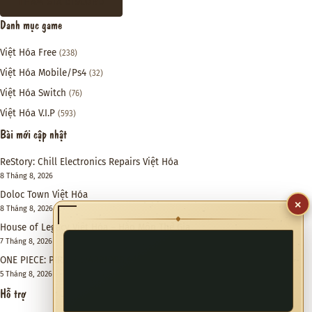
THAM GIA DISCORD
Danh mục game
Việt Hóa Free
(238)
Việt Hóa Mobile/Ps4
(32)
Việt Hóa Switch
(76)
Việt Hóa V.I.P
(593)
Bài mới cập nhật
ReStory: Chill Electronics Repairs Việt Hóa
8 Tháng 8, 2026
Doloc Town Việt Hóa
×
8 Tháng 8, 2026
◆
House of Legacy Việt Hóa – Hào Môn Thế Gia
7 Tháng 8, 2026
ONE PIECE: PIRATE WARRIORS 4 Việt Hóa
5 Tháng 8, 2026
Hỗ trợ